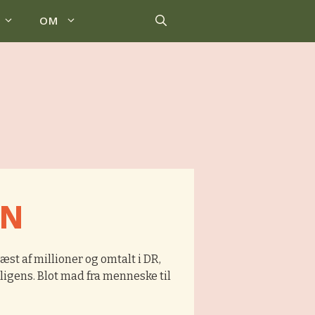
OM
EN
st af millioner og omtalt i DR,
ligens. Blot mad fra menneske til