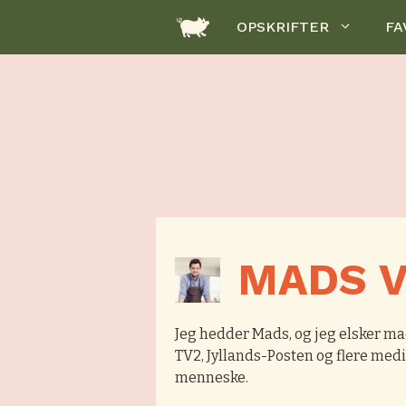
Hop
OPSKRIFTER
FA
til
indhold
MADS V
Jeg hedder Mads, og jeg elsker mad
TV2, Jyllands-Posten og flere medi
menneske.