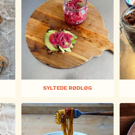
SYLTEDE RØDLØG