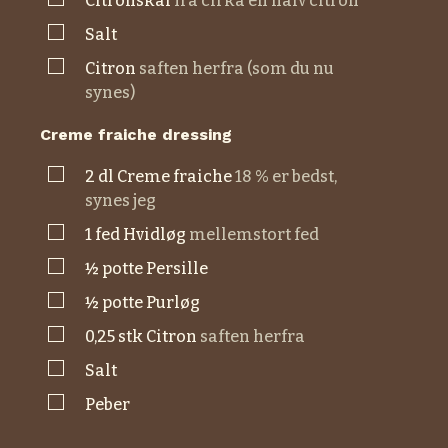
citronskal
fra cirka en halv citron
▢
salt
▢
citron
saften herfra (som du nu
synes)
Creme fraiche dressing
▢
2
dl
creme fraiche
18 % er bedst,
synes jeg
▢
1
fed
hvidløg
mellemstort fed
▢
½
potte
persille
▢
½
potte
purløg
▢
0,25
stk
citron
saften herfra
▢
salt
▢
peber