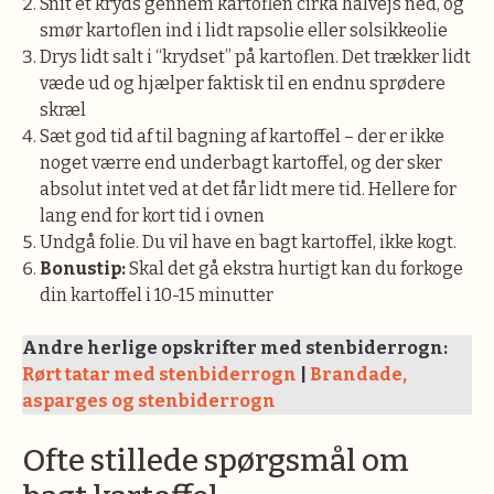
Snit et kryds gennem kartoflen cirka halvejs ned, og
smør kartoflen ind i lidt rapsolie eller solsikkeolie
Drys lidt salt i “krydset” på kartoflen. Det trækker lidt
væde ud og hjælper faktisk til en endnu sprødere
skræl
Sæt god tid af til bagning af kartoffel – der er ikke
noget værre end underbagt kartoffel, og der sker
absolut intet ved at det får lidt mere tid. Hellere for
lang end for kort tid i ovnen
Undgå folie. Du vil have en bagt kartoffel, ikke kogt.
Bonustip:
Skal det gå ekstra hurtigt kan du forkoge
din kartoffel i 10-15 minutter
Andre herlige opskrifter med stenbiderrogn:
Rørt tatar med stenbiderrogn
|
Brandade,
asparges og stenbiderrogn
Ofte stillede spørgsmål om