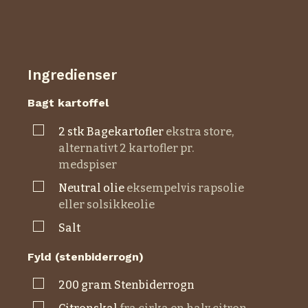
Ingredienser
Bagt kartoffel
▢
2
stk
bagekartofler
ekstra store,
alternativt 2 kartofler pr.
medspiser
▢
neutral olie
eksempelvis rapsolie
eller solsikkeolie
▢
salt
Fyld (stenbiderrogn)
▢
200
gram
stenbiderrogn
▢