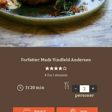
Forfatter:
Mads Vindfeld Andersen
4
fra 1 stemme
time
minutter
1
t
20
min
–
+
personer
PRINT
PIN