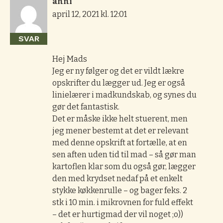
anni
april 12, 2021 kl. 12:01
SVAR
Hej Mads
Jeg er ny følger og det er vildt lækre
opskrifter du lægger ud. Jeg er også
linielærer i madkundskab, og synes du
gør det fantastisk.
Det er måske ikke helt stuerent, men
jeg mener bestemt at det er relevant
med denne opskrift at fortælle, at en
sen aften uden tid til mad – så gør man
kartoflen klar som du også gør, lægger
den med krydset nedaf på et enkelt
stykke køkkenrulle – og bager feks. 2
stk i 10 min. i mikrovnen for fuld effekt
– det er hurtigmad der vil noget ;o))