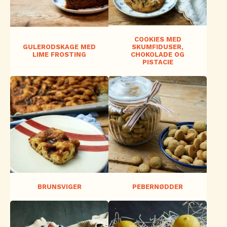
COOKIES MED
GULERODSKAGE MED
SKUMFIDUSER,
LIME FROSTING
CHOKOLADE OG
PISTACIE
BRUNSVIGER
PEBERNØDDER