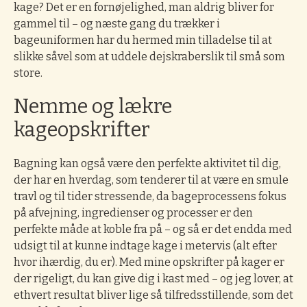
kage? Det er en fornøjelighed, man aldrig bliver for
gammel til – og næste gang du trækker i
bageuniformen har du hermed min tilladelse til at
slikke såvel som at uddele dejskraberslik til små som
store.
Nemme og lækre
kageopskrifter
Bagning kan også være den perfekte aktivitet til dig,
der har en hverdag, som tenderer til at være en smule
travl og til tider stressende, da bageprocessens fokus
på afvejning, ingredienser og processer er den
perfekte måde at koble fra på – og så er det endda med
udsigt til at kunne indtage kage i metervis (alt efter
hvor ihærdig, du er).
Med mine opskrifter på kager er
der rigeligt, du kan give dig i kast med – og jeg lover, at
ethvert resultat bliver lige så tilfredsstillende, som det