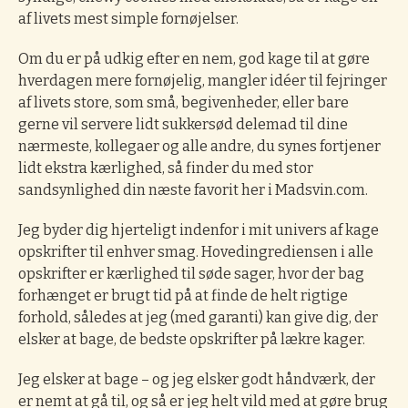
af livets mest simple fornøjelser.
Om du er på udkig efter en nem, god kage til at gøre
hverdagen mere fornøjelig, mangler idéer til fejringer
af livets store, som små, begivenheder, eller bare
gerne vil servere lidt sukkersød delemad til dine
nærmeste, kollegaer og alle andre, du synes fortjener
lidt ekstra kærlighed, så finder du med stor
sandsynlighed din næste favorit her i Madsvin.com.
Jeg byder dig hjerteligt indenfor i mit univers af kage
opskrifter til enhver smag. Hovedingrediensen i alle
opskrifter er kærlighed til søde sager, hvor der bag
forhænget er brugt tid på at finde de helt rigtige
forhold, således at jeg (med garanti) kan give dig, der
elsker at bage, de bedste opskrifter på lækre kager.
Jeg elsker at bage – og jeg elsker godt håndværk, der
er nemt at gå til, og så er jeg helt vild med at gøre brug