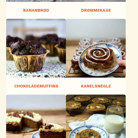
BANANBRØD
DRØMMEKAGE
CHOKOLADEMUFFINS
KANELSNEGLE