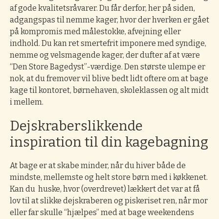
af gode kvalitetsråvarer. Du får derfor, her på siden,
adgangspas til nemme kager, hvor der hverken er gået
på kompromis med målestokke, afvejning eller
indhold.
Du kan ret smertefrit imponere med syndige,
nemme og velsmagende kager, der dufter af at være
“Den Store Bagedyst”-værdige. Den største ulempe er
nok, at du fremover vil blive bedt lidt oftere om at bage
kage til kontoret, børnehaven, skoleklassen og alt midt
i mellem.
Dejskraberslikkende
inspiration til din kagebagning
At bage er at skabe minder, når du hiver både de
mindste, mellemste og helt store børn med i køkkenet
.
Kan du huske, hvor (overdrevet) lækkert det var at få
lov til at slikke dejskraberen og piskeriset ren, når mor
eller far skulle “hjælpes” med at bage weekendens