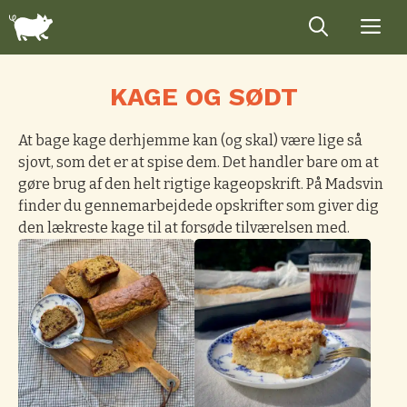
Hop
til
indhold
KAGE OG SØDT
At bage kage derhjemme kan (og skal) være lige så
sjovt, som det er at spise dem. Det handler bare om at
gøre brug af den helt rigtige kageopskrift. På Madsvin
finder du gennemarbejdede opskrifter som giver dig
den lækreste kage til at forsøde tilværelsen med.