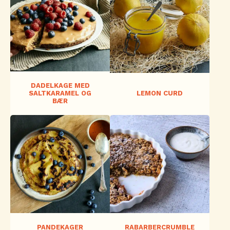
DADELKAGE MED
SALTKARAMEL OG
LEMON CURD
BÆR
PANDEKAGER
RABARBERCRUMBLE