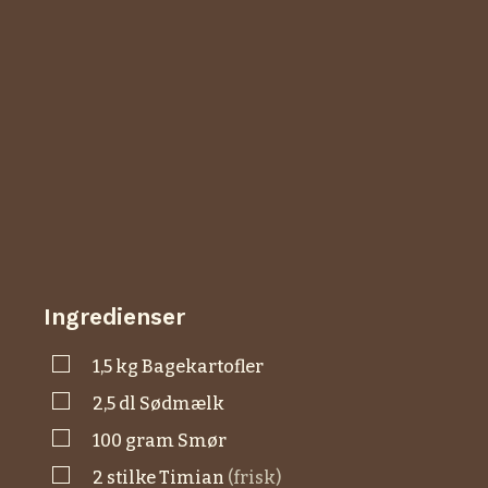
Ingredienser
▢
1,5
kg
bagekartofler
▢
2,5
dl
sødmælk
▢
100
gram
smør
▢
2
stilke
timian
(frisk)