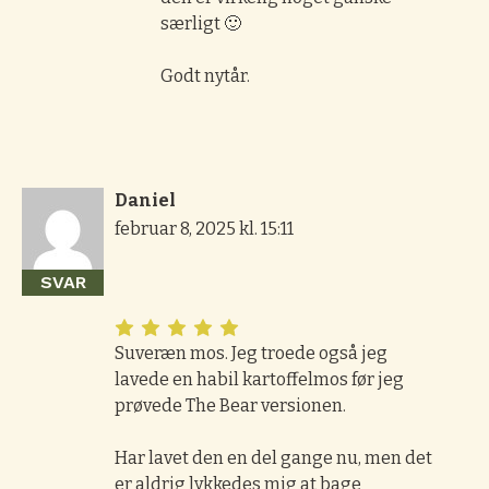
særligt 🙂
Godt nytår.
Daniel
februar 8, 2025 kl. 15:11
SVAR
Suveræn mos. Jeg troede også jeg
lavede en habil kartoffelmos før jeg
prøvede The Bear versionen.
Har lavet den en del gange nu, men det
er aldrig lykkedes mig at bage