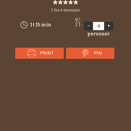
5
fra
4
stemmer
time
minutter
1
t
15
min
–
+
personer
PRINT
PIN