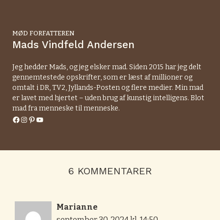
MØD FORFATTEREN
Mads Vindfeld Andersen
Jeg hedder Mads, og jeg elsker mad. Siden 2015 har jeg delt
gennemtestede opskrifter, som er læst af millioner og
omtalt i DR, TV2, Jyllands-Posten og flere medier. Min mad
er lavet med hjertet – uden brug af kunstig intelligens. Blot
mad fra menneske til menneske.
Facebook
Instagram
Pinterest
YouTube
6 KOMMENTARER
Marianne
september 30, 2024 kl. 14:50