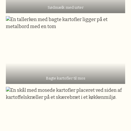
Sødmælk med urter
Bagte kartofler til mos