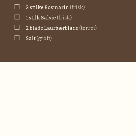
▢
2
stilke
rosmarin
(frisk)
▢
1
stilk
salvie
(frisk)
▢
2
blade
laurbærblade
(tørret)
▢
salt
(groft)