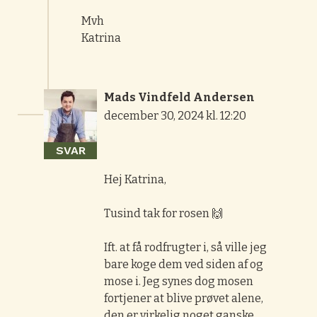
Mvh
Katrina
Mads Vindfeld Andersen
december 30, 2024 kl. 12:20
SVAR
Hej Katrina,
Tusind tak for rosen 🙌
Ift. at få rodfrugter i, så ville jeg
bare koge dem ved siden af og
mose i. Jeg synes dog mosen
fortjener at blive prøvet alene,
den er virkelig noget ganske