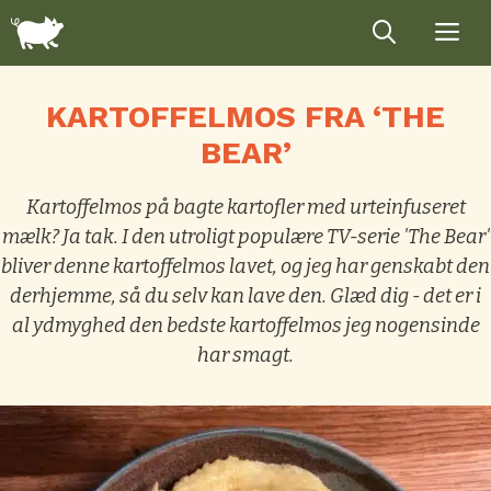
Hop
til
indhold
KARTOFFELMOS FRA ‘THE
BEAR’
Kartoffelmos på bagte kartofler med urteinfuseret
mælk? Ja tak. I den utroligt populære TV-serie 'The Bear'
bliver denne kartoffelmos lavet, og jeg har genskabt den
derhjemme, så du selv kan lave den. Glæd dig - det er i
al ydmyghed den bedste kartoffelmos jeg nogensinde
har smagt.