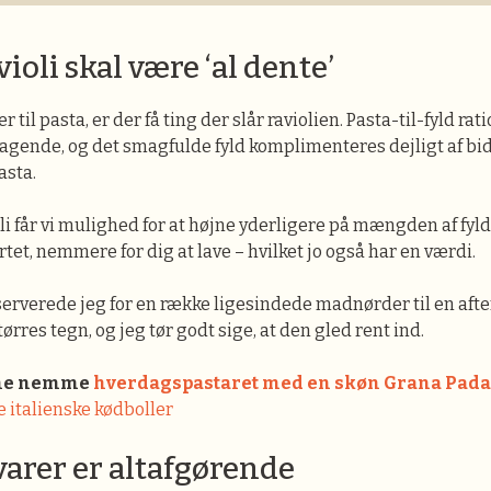
ioli skal være ‘al dente’
til pasta, er der få ting der slår raviolien. Pasta-til-fyld rati
gende, og det smagfulde fyld komplimenteres dejligt af bide
asta.
li får vi mulighed for at højne yderligere på mængden af fyld,
tet, nemmere for dig at lave – hvilket jo også har en værdi.
serverede jeg for en række ligesindede madnørder til en afte
ørres tegn, og jeg tør godt sige, at den gled rent ind.
nne nemme
hverdagspastaret med en skøn Grana Pada
 italienske kødboller
arer er altafgørende