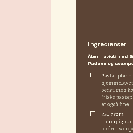
Ingredienser
Åben ravioli med 
Padano og svamp
▢
pasta
i plader
hjemmelavet
bedst, men k
friske pastap
er også fine
▢
250
gram
champignon
andre svamp