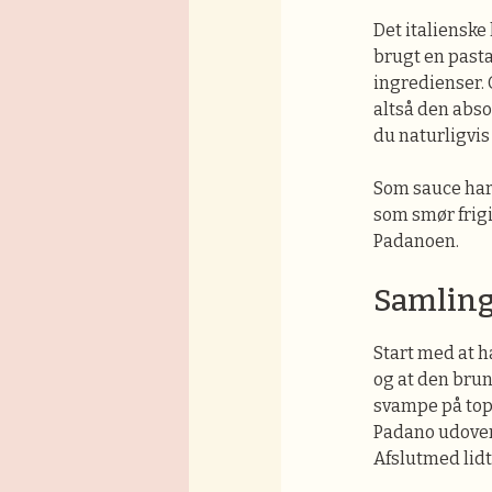
Det italienske
brugt en pastad
ingredienser. 
altså den abso
du naturligvis
Som sauce har 
som smør frig
Padanoen.
Samling 
Start med at h
og at den brun
svampe på top
Padano udover,
Afslutmed lid