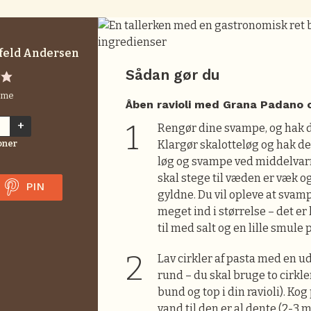
feld Andersen
Sådan gør du
mme
Åben ravioli med Grana Padano
+
Rengør dine svampe, og hak 
oner
Klargør skalotteløg og hak det
løg og svampe ved middelvarm
skal stege til væden er væk o
PIN
gyldne. Du vil opleve at svam
meget ind i størrelse – det er
til med salt og en lille smule 
Lav cirkler af pasta med en u
rund – du skal bruge to cirkler
bund og top i din ravioli). Kog
vand til den er al dente (2-3 