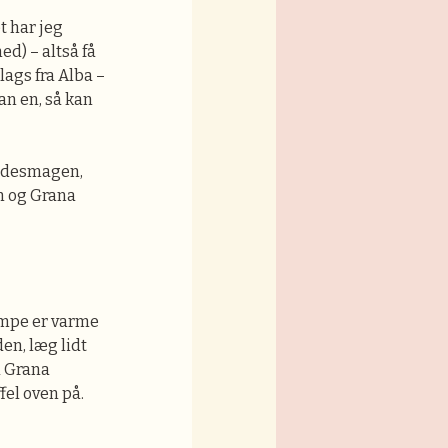
t har jeg
ed) – altså få
lags fra Alba –
an en, så kan
nøddesmagen,
n og Grana
vampe er varme
en, læg lidt
d Grana
fel oven på.