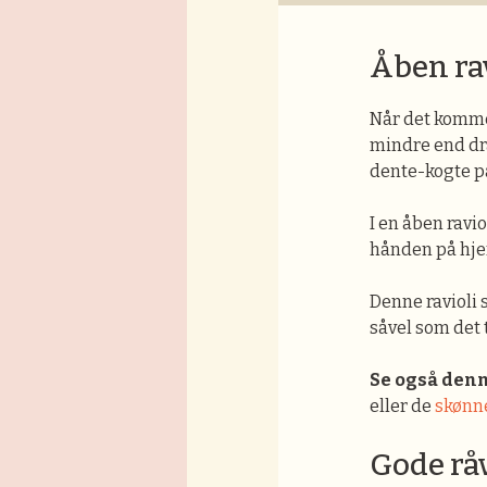
Åben rav
Når det kommer 
mindre end dra
dente-kogte p
I en åben ravio
hånden på hjer
Denne ravioli 
såvel som det t
Se også de
eller de
skønne
Gode råv