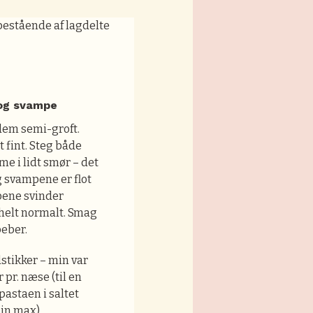
 og svampe
dem semi-groft.
 fint. Steg både
e i lidt smør – det
g svampene er flot
pene svinder
 helt normalt. Smag
peber.
dstikker – min var
 pr. næse (til en
 pastaen i saltet
min max)