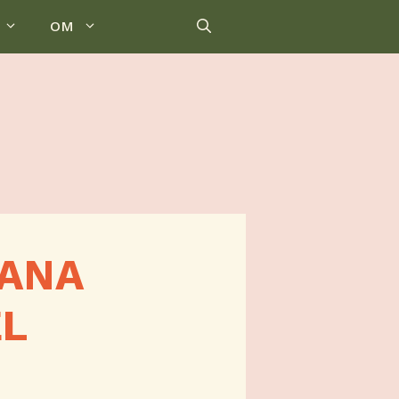
OM
RANA
EL