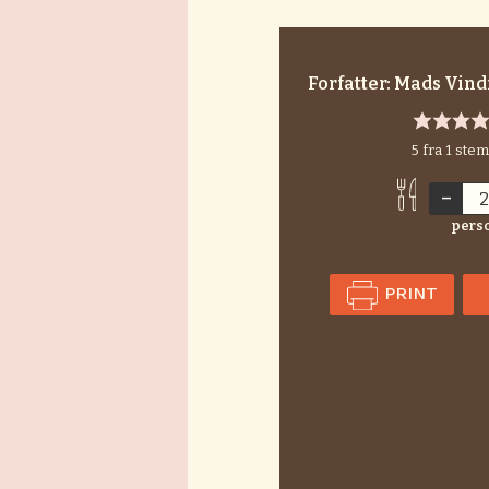
Forfatter:
Mads Vind
5
fra 1 ste
–
pers
PRINT