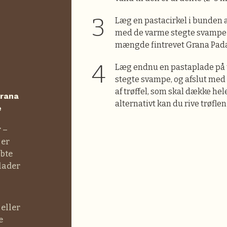
Læg en pastacirkel i bunden af
med de varme stegte svampe
mængde fintrevet Grana Pad
Læg endnu en pastaplade på 
stegte svampe, og afslut med 
af trøffel, som skal dække hel
Grana
alternativt kan du rive trøflen
e
 –
 er
øbte
lader
eller
e