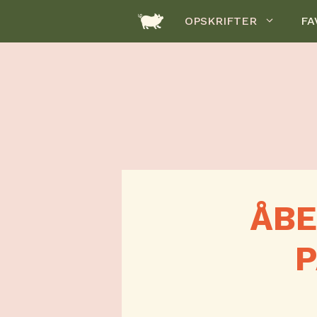
Hop
OPSKRIFTER
FA
til
indhold
ÅBE
P