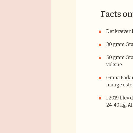
Facts o
Det kræver 1
30 gram Gra
50 gram Gra
voksne
Grana Padan
mange oste 
I 2019 blev 
24-40 kg. Al