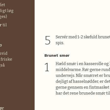
(et
ligt løg
ges)
r
til
Servér med 1-2 skefuld brun
spis.
o
 hvid
Brunet smør
 friske
Hæld smør i en kasserolle og 
gså
middelvarme. Rør gerne rund
undervejs. Når smørret er br
dejligt af hasselnødder, er de
gerne gennem en fintmasket s
har det rene brunede smør ti
ør