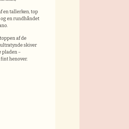
 en tallerken, top
 og en rundhåndet
ano.
toppen af de
ultratynde skiver
e pladen –
 fint henover.