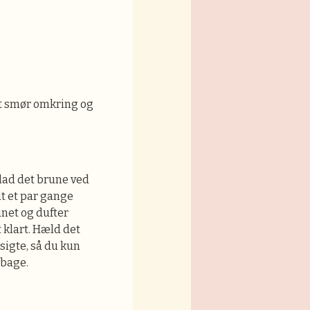
et smør omkring og
lad det brune ved
t et par gange
unet og dufter
t klart. Hæld det
igte, så du kun
lbage.