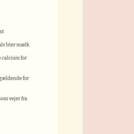
st
lv liter mælk
 calcium for
 gældende for
som vejer fra