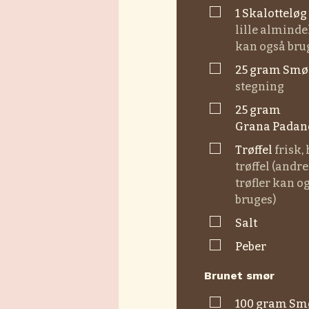
▢
1
skalotteløg
lille alminde
kan også bru
▢
25
gram
smø
stegning
▢
25
gram
Grana Padan
▢
trøffel
frisk,
trøffel (andre
trøfler kan o
bruges)
▢
Salt
▢
Peber
Brunet smør
▢
100
gram
sm