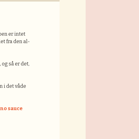
oen er intet
t fra den al-
 og så er det,
n i det våde
no sauce