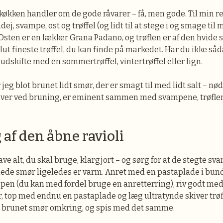
 køkken handler om de gode råvarer – få, men gode. Til min re
ej, svampe, ost og trøffel (og lidt til at stege i og smage til m
Osten er en lækker Grana Padano, og trøflen er af den hvide s
lut fineste trøffel, du kan finde på markedet. Har du ikke såd
 udskifte med en sommertrøffel, vintertrøffel eller lign.
jeg blot brunet lidt smør, der er smagt til med lidt salt – 
iver ved bruning, er eminent sammen med svampene, trøfle
af den åbne ravioli
ave alt, du skal bruge, klargjort – og sørg for at de stegte s
ede smør ligeledes er varm. Anret med en pastaplade i bund
pen (du kan med fordel bruge en anretterring), riv godt me
 top med endnu en pastaplade og læg ultratynde skiver trøf
t brunet smør omkring, og spis med det samme.