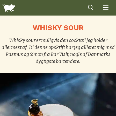
Hop
til
indhold
WHISKY SOUR
Whisky sour er muligvis den cocktail jeg holder
allermest af. Til denne opskrift har jeg allieret mig med
Rasmus og Simon fra Bar Visit, nogle af Danmarks
dygtigste bartendere.