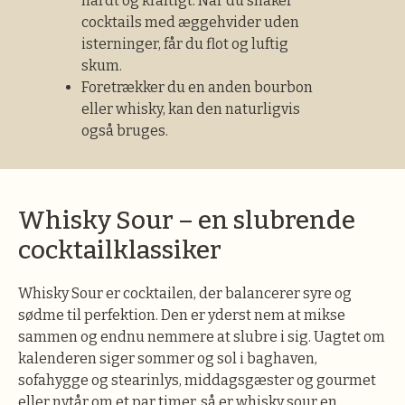
hårdt og kraftigt. Når du shaker
cocktails med æggehvider uden
isterninger, får du flot og luftig
skum.
Foretrækker du en anden bourbon
eller whisky, kan den naturligvis
også bruges.
Whisky Sour – en slubrende
cocktailklassiker
Whisky Sour er cocktailen, der balancerer syre og
sødme til perfektion. Den er yderst nem at mikse
sammen og endnu nemmere at slubre i sig. Uagtet om
kalenderen siger sommer og sol i baghaven,
sofahygge og stearinlys, middagsgæster og gourmet
eller nytår om et par timer, så er whisky sour en