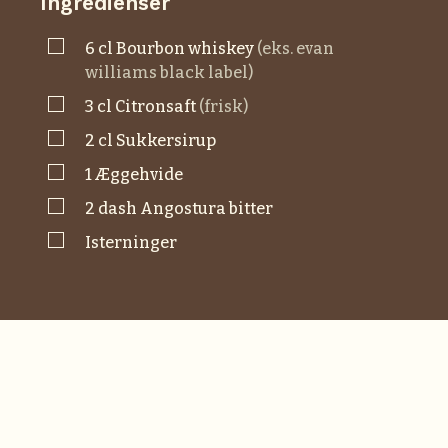
Ingredienser
▢
6
cl
bourbon whiskey
(eks. evan
williams black label)
▢
3
cl
Citronsaft
(frisk)
▢
2
cl
sukkersirup
▢
1
æggehvide
▢
2
dash
Angostura bitter
▢
Isterninger