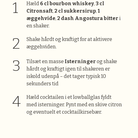
Hæld
6 cl bourbon whiskey
,
3 cl
Citronsaft
,
2 cl sukkersirup
,
1
æggehvide
,
2 dash Angostura bitter
i
en shaker.
Shake hårdt og kraftigt for at aktivere
æggehviden.
Tilsæt en masse
Isterninger
og shake
hårdt og kraftigt igen til shakeren er
iskold udenpå – det tager typisk 10
sekunders tid
Hæld cocktailen i et lowballglas fyldt
med isterninger. Pynt med en skive citron
og eventuelt et cocktailkirsebær.