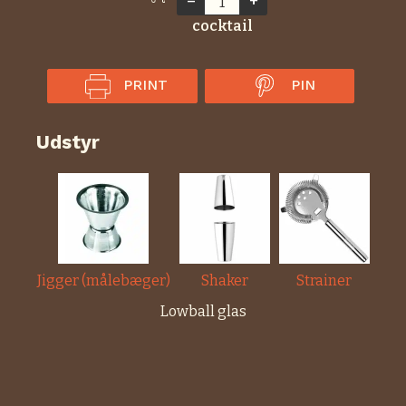
–
+
cocktail
PRINT
PIN
Udstyr
Jigger (målebæger)
Shaker
Strainer
Lowball glas