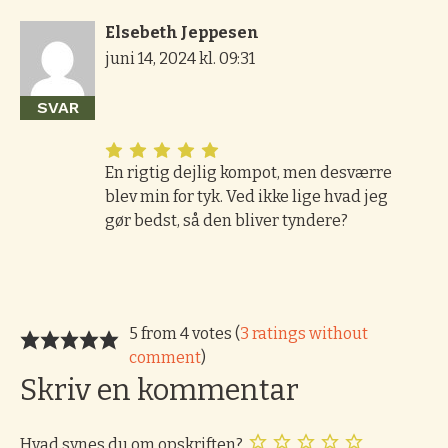
Elsebeth Jeppesen
juni 14, 2024 kl. 09:31
SVAR
En rigtig dejlig kompot, men desværre
blev min for tyk. Ved ikke lige hvad jeg
gør bedst, så den bliver tyndere?
5 from 4 votes (
3 ratings without
comment
)
Skriv en kommentar
Hvad synes du om opskriften?