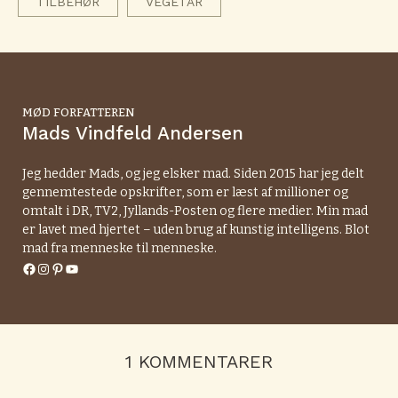
TILBEHØR
VEGETAR
MØD FORFATTEREN
Mads Vindfeld Andersen
Jeg hedder Mads, og jeg elsker mad. Siden 2015 har jeg delt
gennemtestede opskrifter, som er læst af millioner og
omtalt i DR, TV2, Jyllands-Posten og flere medier. Min mad
er lavet med hjertet – uden brug af kunstig intelligens. Blot
mad fra menneske til menneske.
Facebook
Instagram
Pinterest
YouTube
1 KOMMENTARER