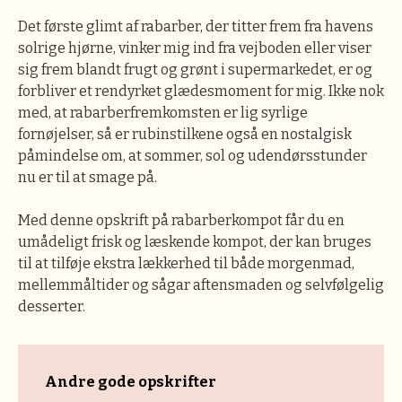
Det første glimt af rabarber, der titter frem fra havens
solrige hjørne, vinker mig ind fra vejboden eller viser
sig frem blandt frugt og grønt i supermarkedet, er og
forbliver et rendyrket glædesmoment for mig. Ikke nok
med, at rabarberfremkomsten er lig syrlige
fornøjelser, så er rubinstilkene også en nostalgisk
påmindelse om, at sommer, sol og udendørsstunder
nu er til at smage på.
Med denne opskrift på rabarberkompot får du en
umådeligt frisk og læskende kompot, der kan bruges
til at tilføje ekstra lækkerhed til både morgenmad,
mellemmåltider og sågar aftensmaden og selvfølgelig
desserter.
Andre gode opskrifter