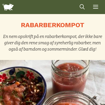
Hop
til
indhold
RABARBERKOMPOT
En nem opskrift på en rabarberkompot, der ikke bare
giver dig den rene smag af syreherlig rabarber, men
også af barndom og sommerminder. Glæd dig!