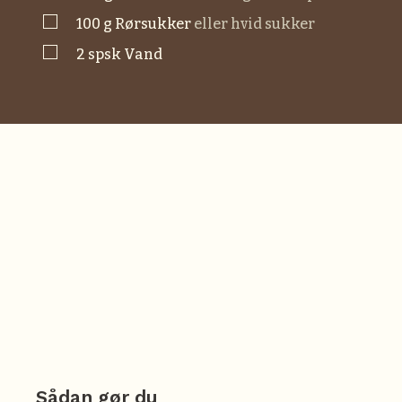
▢
100
g
rørsukker
eller hvid sukker
▢
2
spsk
vand
Sådan gør du