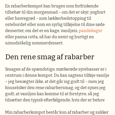
En rabarberkompot kan bruges som forfriskende
tilbehør til din morgenmad – om det er skyr, yoghurt
eller havregrød – som lækkerhedstopping til
ostebordet eller som en syrlig tilføjelse til dine søde
desserter; om det er en kage, vaniljeis,
pandekager
eller panna cotta, så har du nemt og hurtigt en
uimodståelig sommerdessert.
Den rene smag af rabarber
Smagen af de spændstige, mørkerøde syrebasser er i
centrum i denne kompot. Du kan sagtens tilføje vanilje
– jeg benægter ikke, at det går sig godt til – men jeg
knuselsker den rene rabarbersmag, og det synes jeg
godt, at vaniljen kan komme til at forstyrre, så jeg
tilsætter den typisk efterfølgende, hvis der er behov.
Min rabarberkompot består kun af rabarber og sukker