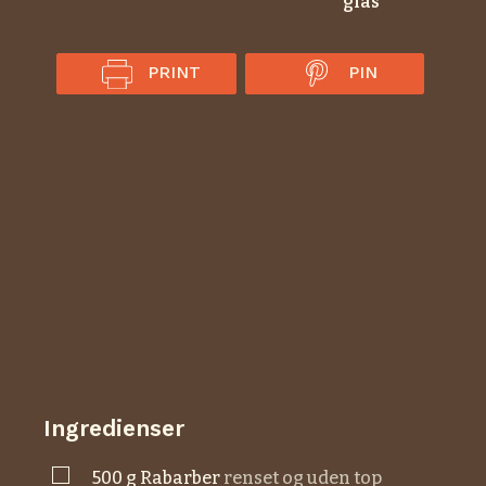
glas
PRINT
PIN
Ingredienser
▢
500
g
rabarber
renset og uden top