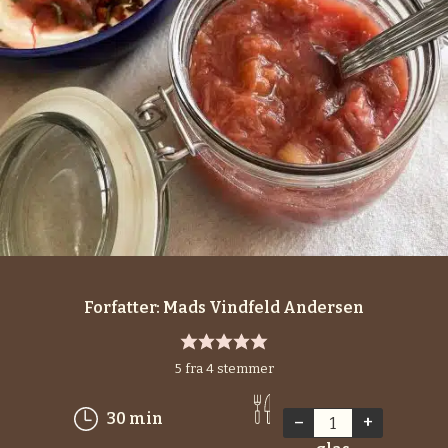
Forfatter:
Mads Vindfeld Andersen
5
fra
4
stemmer
minutter
30
min
–
+