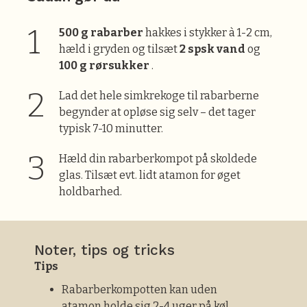
500 g rabarber
hakkes i stykker à 1-2 cm,
hæld i gryden og tilsæt
2 spsk vand
og
100 g rørsukker
.
Lad det hele simkrekoge til rabarberne
begynder at opløse sig selv – det tager
typisk 7-10 minutter.
Hæld din rabarberkompot på skoldede
glas. Tilsæt evt. lidt atamon for øget
holdbarhed.
Noter, tips og tricks
Tips
Rabarberkompotten kan uden
atamon holde sig 2-4 uger på køl,