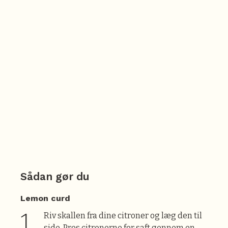
Sådan gør du
Lemon curd
Riv skallen fra dine citroner og læg den til
side. Pres citronerne for saft gennem en