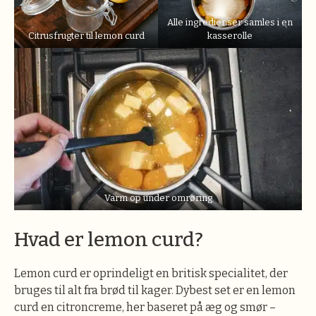
Alle ingredienser samles i en
Citrusfrugter til lemon curd
kasserolle
Varm op under omrøring
Hvad er lemon curd?
Lemon curd er oprindeligt en britisk specialitet, der
bruges til alt fra brød til kager. Dybest set er en lemon
curd en citroncreme, her baseret på æg og smør –