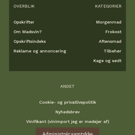
OVERBLIK
KATEGORIER
Opskrifter
Morgenmad
Om Madsvin?
Frokost
Opskriftsindeks
Aftensmad
Reklame og annoncering
Tilbehør
Kage og sødt
ANDET
Cookie- og privatlivspolitik
Nyhedsbrev
Vinifikant (vinimport jeg er medejer af)
Administrér samtykke