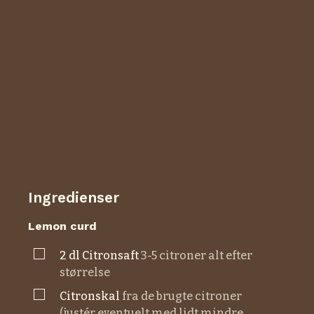
Ingredienser
Lemon curd
▢
2
dl
citronsaft
3-5 citroner alt efter
størrelse
▢
citronskal
fra de brugte citroner
(justér eventuelt med lidt mindre,