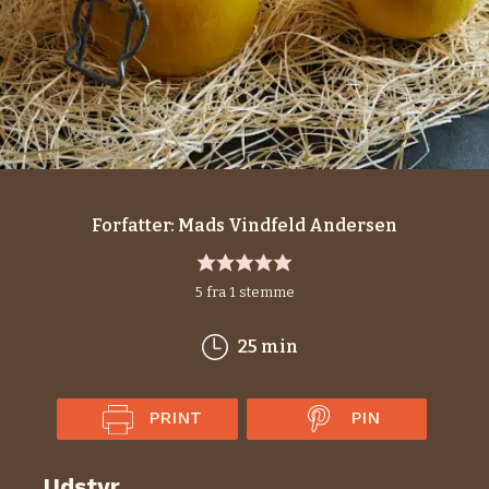
Forfatter:
Mads Vindfeld Andersen
5
fra 1 stemme
minutter
25
min
PRINT
PIN
Udstyr