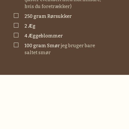
hvis du foretrækker)
▢
250
gram
rørsukker
▢
2
æg
▢
4
æggeblommer
▢
100
gram
smør
jeg bruger bare
saltet smør