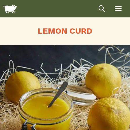
Hop
til
indhold
LEMON CURD