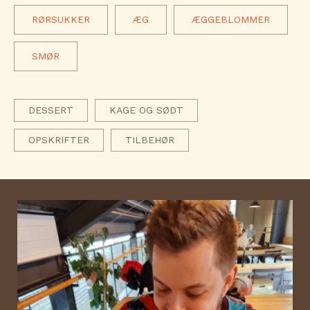
RØRSUKKER
ÆG
ÆGGEBLOMMER
SMØR
DESSERT
KAGE OG SØDT
OPSKRIFTER
TILBEHØR