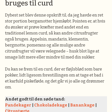
bruges til curd
Dybest set blev denne opskrift til, da jeg havde en ret
stor portion bergamotter hjemkøbt. Pointen er, at hvis
du ønsker at prøve kræfter med andet end en
traditionel lemon curd, så kan andre citrusfrugter
også bruges. Appelsin, mandarin, klementin,
bergmotte, pomerans og alle mulige andre
citrusfrugter vil være velegnede – husk blot lige at
smage lidt mere eller mindre til med din sukker.
Du kan se frem til en curd, der er fløjlsblød som bare
pokker, lidt ligesom forestillingen om at tage et bad i
et karfuld piskefløde, og det går vi jo alle og drømmer
om.
Andet godt til den søde tand:
Pandekager
|
Chokoladekage
|
Banankage
|
Citrontærte