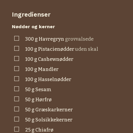
Ingredienser
Nødder og kerner
▢
300
g
havregryn
grovvalsede
▢
100
g
pistacienødder
uden skal
▢
100
g
cashewnødder
▢
100
g
mandler
▢
100
g
hasselnødder
▢
50
g
sesam
▢
50
g
hørfrø
▢
50
g
græskarkerner
▢
50
g
solsikkekerner
▢
25
g
chiafrø