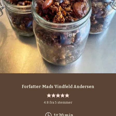
Forfatter:
Mads Vindfeld Andersen
4.8
fra
5
stemmer
time
minutter
1
t
20
min