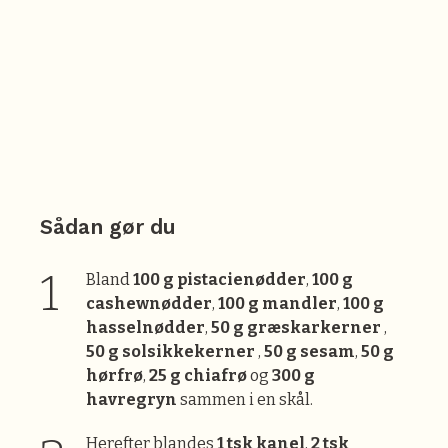
Sådan gør du
Bland
100 g pistacienødder
,
100 g
cashewnødder
,
100 g mandler
,
100 g
hasselnødder
,
50 g græskarkerner
,
50 g solsikkekerner
,
50 g sesam
,
50 g
hørfrø
,
25 g chiafrø
og
300 g
havregryn
sammen i en skål.
Herefter blandes
1 tsk kanel
,
2 tsk