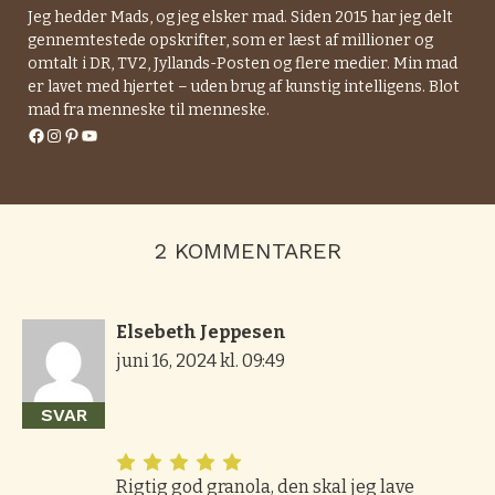
Jeg hedder Mads, og jeg elsker mad. Siden 2015 har jeg delt
gennemtestede opskrifter, som er læst af millioner og
omtalt i DR, TV2, Jyllands-Posten og flere medier. Min mad
er lavet med hjertet – uden brug af kunstig intelligens. Blot
mad fra menneske til menneske.
Facebook
Instagram
Pinterest
YouTube
2 KOMMENTARER
Elsebeth Jeppesen
juni 16, 2024 kl. 09:49
SVAR
Rigtig god granola, den skal jeg lave