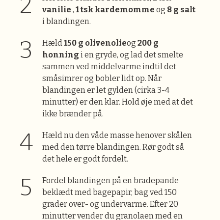
vanilie
,
1 tsk kardemomme
og
8 g salt
i blandingen.
Hæld
150 g olivenolie
og
200 g
honning
i en gryde, og lad det smelte
sammen ved middelvarme indtil det
småsimrer og bobler lidt op. Når
blandingen er let gylden (cirka 3-4
minutter) er den klar. Hold øje med at det
ikke brænder på.
Hæld nu den våde masse henover skålen
med den tørre blandingen. Rør godt så
det hele er godt fordelt.
Fordel blandingen på en bradepande
beklædt med bagepapir, bag ved 150
grader over- og undervarme. Efter 20
minutter vender du granolaen med en