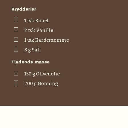
Krydderier
▢
1
tsk
kanel
▢
2
tsk
vanilie
▢
1
tsk
kardemomme
▢
8
g
salt
Flydende masse
▢
150
g
olivenolie
▢
200
g
honning