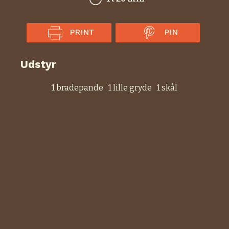
PRINT
PIN
Udstyr
1 bradepande
1 lille gryde
1 skål