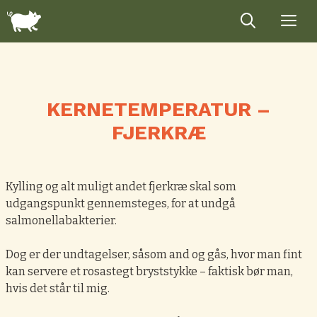
Hop
til
indhold
KERNETEMPERATUR –
FJERKRÆ
Kylling og alt muligt andet fjerkræ skal som
udgangspunkt gennemsteges, for at undgå
salmonellabakterier.
Dog er der undtagelser, såsom and og gås, hvor man fint
kan servere et rosastegt bryststykke – faktisk bør man,
hvis det står til mig.