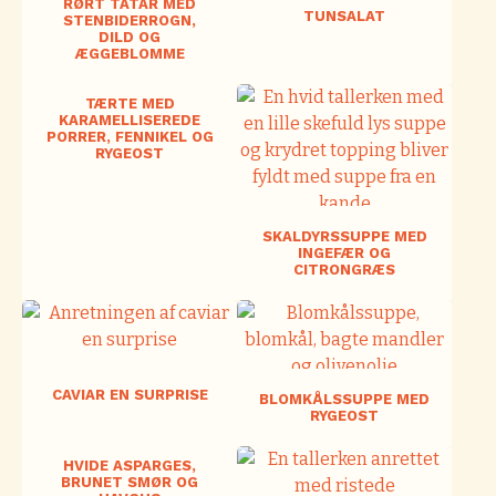
RØRT TATAR MED
TUNSALAT
STENBIDERROGN,
DILD OG
ÆGGEBLOMME
TÆRTE MED
KARAMELLISEREDE
PORRER, FENNIKEL OG
RYGEOST
SKALDYRSSUPPE MED
INGEFÆR OG
CITRONGRÆS
CAVIAR EN SURPRISE
BLOMKÅLSSUPPE MED
RYGEOST
HVIDE ASPARGES,
BRUNET SMØR OG