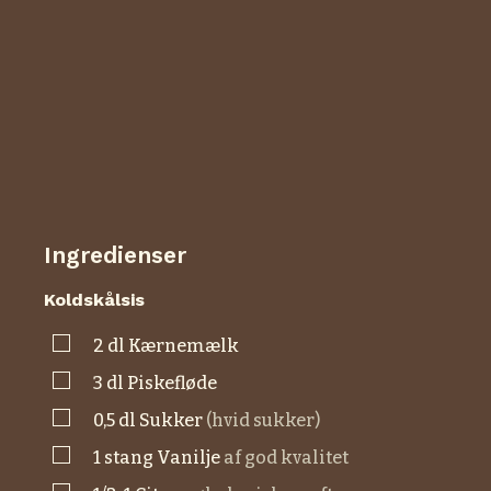
Ingredienser
Koldskålsis
▢
2
dl
kærnemælk
▢
3
dl
Piskefløde
▢
0,5
dl
sukker
(hvid sukker)
▢
1
stang
vanilje
af god kvalitet