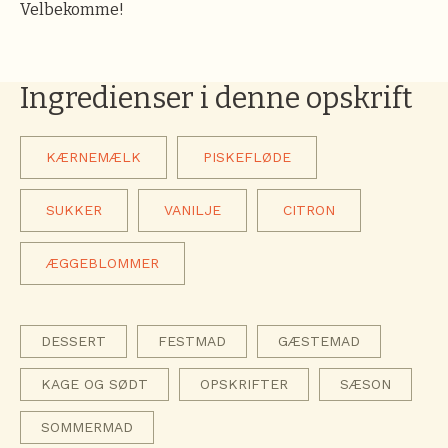
Velbekomme!
Ingredienser i denne opskrift
KÆRNEMÆLK
PISKEFLØDE
SUKKER
VANILJE
CITRON
ÆGGEBLOMMER
DESSERT
FESTMAD
GÆSTEMAD
KAGE OG SØDT
OPSKRIFTER
SÆSON
SOMMERMAD