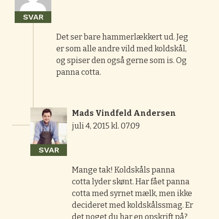
SVAR
Det ser bare hammerlækkert ud. Jeg
er som alle andre vild med koldskål,
og spiser den også gerne som is. Og
panna cotta.
Mads Vindfeld Andersen
juli 4, 2015 kl. 07:09
SVAR
Mange tak! Koldskåls panna
cotta lyder skønt. Har fået panna
cotta med syrnet mælk, men ikke
decideret med koldskålssmag. Er
det noget du har en opskrift på?