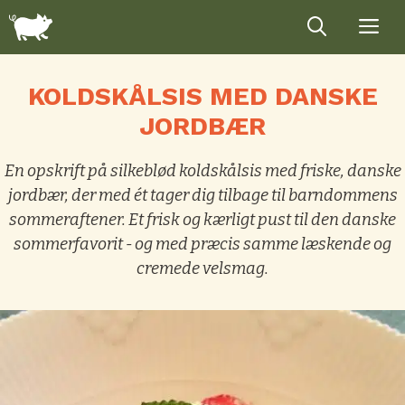
Hop
til
indhold
KOLDSKÅLSIS MED DANSKE
JORDBÆR
En opskrift på silkeblød koldskålsis med friske, danske
jordbær, der med ét tager dig tilbage til barndommens
sommeraftener. Et frisk og kærligt pust til den danske
sommerfavorit - og med præcis samme læskende og
cremede velsmag.