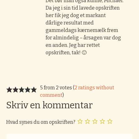
Det bør man også kunne, Michael.
Da jeg i sin tid lavede opskriften
her fik jeg dog et markant
dårlige resultat med
gammeldags kærnemælk frem
for almindelig – årsagen var dog
en anden. Jeg har rettet
opskriften, tak! 🙂
5 from 2 votes (
2 ratings without
comment
)
Skriv en kommentar
Hvad synes du om opskriften?
Kommentar