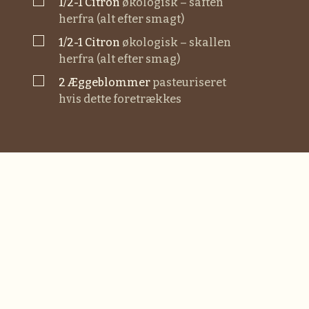
▢
1/2-1
citron
økologisk – saften
herfra (alt efter smagt)
▢
1/2-1
citron
økologisk – skallen
herfra (alt efter smag)
▢
2
æggeblommer
pasteuriseret
hvis dette foretrækkes