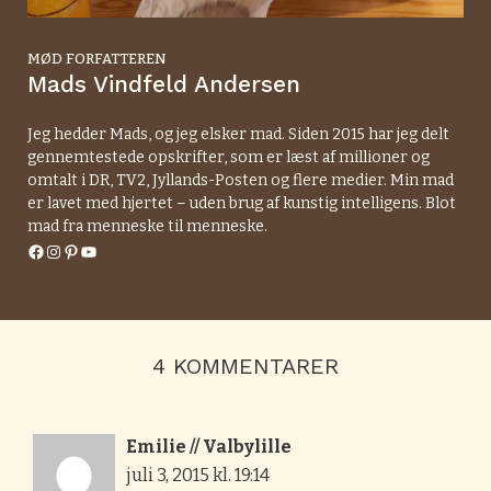
MØD FORFATTEREN
Mads Vindfeld Andersen
Jeg hedder Mads, og jeg elsker mad. Siden 2015 har jeg delt
gennemtestede opskrifter, som er læst af millioner og
omtalt i DR, TV2, Jyllands-Posten og flere medier. Min mad
er lavet med hjertet – uden brug af kunstig intelligens. Blot
mad fra menneske til menneske.
Facebook
Instagram
Pinterest
YouTube
4 KOMMENTARER
Emilie // Valbylille
juli 3, 2015 kl. 19:14