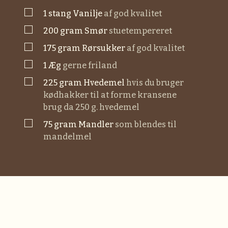
▢
1
stang
vanilje
af god kvalitet
▢
200
gram
smør
stuetempereret
▢
175
gram
rørsukker
af god kvalitet
▢
1
æg
gerne friland
▢
225
gram
hvedemel
hvis du bruger
kødhakker til at forme kransene
brug da 250 g. hvedemel
▢
75
gram
mandler
som blendes til
mandelmel