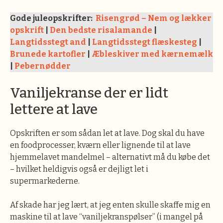
Gode juleopskrifter:
Risengrød – Nem og lækker
opskrift
|
Den bedste risalamande
|
Langtidsstegt and
|
Langtidsstegt flæskesteg
|
Brunede kartofler
|
Æbleskiver med kærnemælk
|
Pebernødder
Vaniljekranse der er lidt
lettere at lave
Opskriften er som sådan let at lave. Dog skal du have
en foodprocesser, kværn eller lignende til at lave
hjemmelavet mandelmel – alternativt må du købe det
– hvilket heldigvis også er dejligt let i
supermarkederne.
Af skade har jeg lært, at jeg enten skulle skaffe mig en
maskine til at lave “vaniljekranspølser” (i mangel på