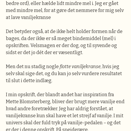
bedre ord), eller hælde lidt mindre mel i. Jeg er gået
med mindre mel, for at gøre det nemmere for mig selv
at lave vaniljekranse
Det betyder også, at de ikke helt holder formen når de
bages, da der ikke er så meget bindemiddel (mel) i
opskriften. Velsmagen er der dog, og til syvende og
sidst er det jo dét der er væsentligt.
Men det nu stadig nogle
flotte vaniljekranse
, hvis jeg
selv skal sige det, og du kan jo selv vurdere resultatet
til slut i dette indlæg.
I min opskrift, der blandt andet har inspiration fra
Mette Blomsterberg, bliver der brugt mere vanilje end
hvad andre foretrækker. Jeg har aldrig forstået, at
vaniljekranse kun skal have et let strejf af vanilje. I mit
univers skal der fuld tryk på vanilje-pedalen – og det
er der i denne opskrift. På spejderære.