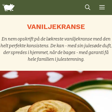
Hop
til
indhold
VANILJEKRANSE
En nem opskrift på de lækreste vaniljekranse med den
helt perfekte konsistens. De kan - med sin julesøde duft,
der spredes i hjemmet, når de bages - med garanti få
hele familien i julestemning.