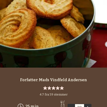
Forfatter:
Mads Vindfeld Andersen
4.7
fra
59
stemmer
minutter
25
min