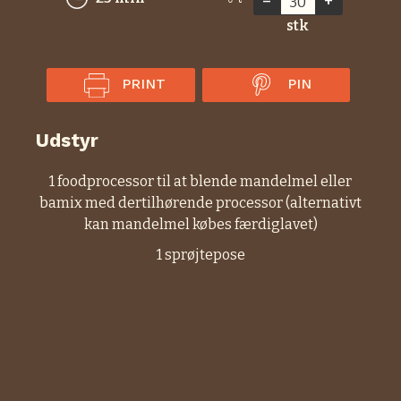
–
+
stk
PRINT
PIN
Udstyr
1 foodprocessor
til at blende mandelmel eller
bamix med dertilhørende processor (alternativt
kan mandelmel købes færdiglavet)
1 sprøjtepose