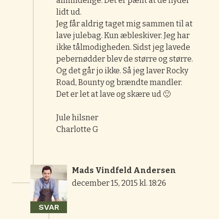
almindelige. Det er pænt at de flyder
lidt ud.
Jeg får aldrig taget mig sammen til at
lave julebag. Kun æbleskiver. Jeg har
ikke tålmodigheden. Sidst jeg lavede
pebernødder blev de større og større.
Og det går jo ikke. Så jeg laver Rocky
Road, Bounty og brændte mandler.
Det er let at lave og skære ud 🙂
Jule hilsner
Charlotte G
Mads Vindfeld Andersen
december 15, 2015 kl. 18:26
SVAR