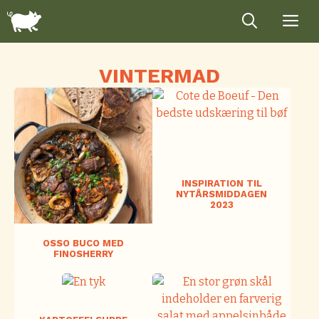
Hop
til
indhold
VINTERMAD
INSPIRATION TIL
NYTÅRSMIDDAGEN
2023
OSSO BUCO MED
FINOSHERRY