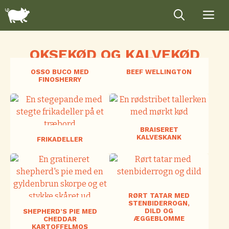
Hop
til
indhold
OKSEKØD OG KALVEKØD
OSSO BUCO MED
BEEF WELLINGTON
FINOSHERRY
BRAISERET
KALVESKANK
FRIKADELLER
RØRT TATAR MED
STENBIDERROGN,
DILD OG
SHEPHERD’S PIE MED
ÆGGEBLOMME
CHEDDAR
KARTOFFELMOS