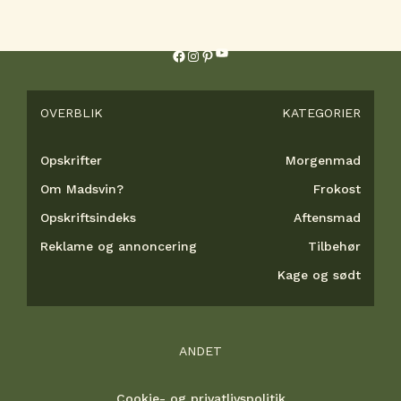
YouTube
Facebook
Instagram
Pinterest
OVERBLIK
KATEGORIER
Opskrifter
Morgenmad
Om Madsvin?
Frokost
Opskriftsindeks
Aftensmad
Reklame og annoncering
Tilbehør
Kage og sødt
ANDET
Cookie- og privatlivspolitik