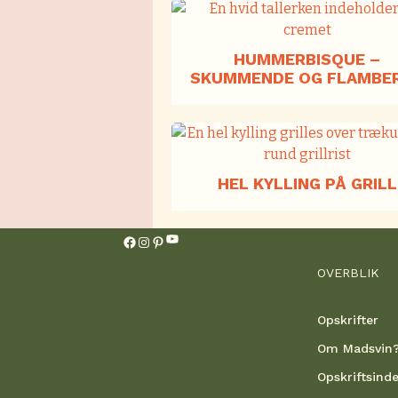
HUMMERBISQUE –
SKUMMENDE OG FLAMBE
HEL KYLLING PÅ GRILL
YouTube
Facebook
Instagram
Pinterest
OVERBLIK
Opskrifter
Om Madsvin
Opskriftsind