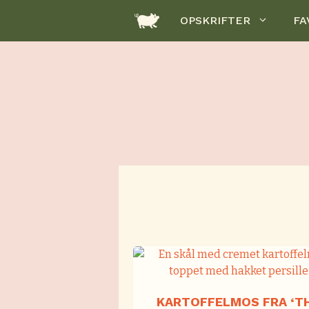
Hop
OPSKRIFTER
FA
til
indhold
KARTOFFELMOS FRA ‘T