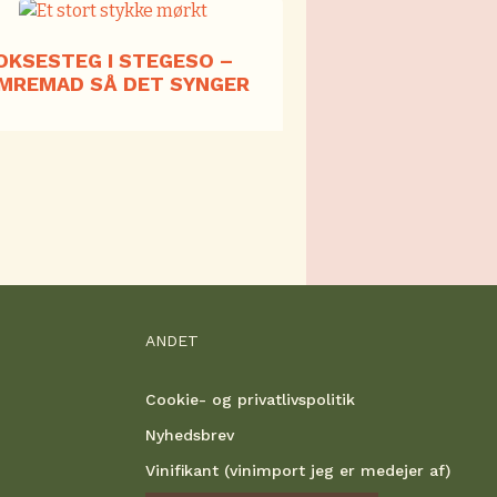
OKSESTEG I STEGESO –
IMREMAD SÅ DET SYNGER
ANDET
Cookie- og privatlivspolitik
Nyhedsbrev
Vinifikant (vinimport jeg er medejer af)