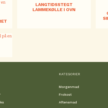
LANGTIDSSTEGT
LAMMEKØLLE I OVN
S
RET
KATEGORIER
Morgenmad
?
Frokost
eks
Aftensmad