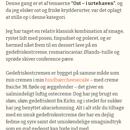
Denne gang er et af temaerne
“Ost – i urtehaven”
, og
da jeg elsker ost og friske krydderurter, var det oplagt
at stille op i denne kategori.
Jeg har taget en relativ klassisk kombination af smage,
rystet lidt med posen, finpudset og poleret, og er
hermed nået frem til en dessert lave på en
gedefriskostcreme, rosmarincaviar, Ølands-tuille og
sprøde skiver conference pære.
Gedefriskostcremen er bygget på samme måde som
min cremen i min
hindbærcheesecake
– med creme
fraiche 38, fløde og æggehvider – det giver en
ualmindeligt luftig ostecreme. Dog har jeg brugt en
skøn, skøn gedefriskost fra Kirks, og i stedet for sukker
har jeg benyttet akaciehonning. Alt i alt står du tilbage
med en smuk gedefriskostcreme der har en dejlig
fedme og syre samt det umiskendelige smagsindtryk
som en god gedeost kan byde ind med.