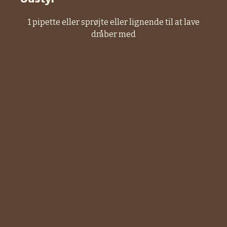
1 pipette
eller sprøjte eller lignende til at lave
dråber med