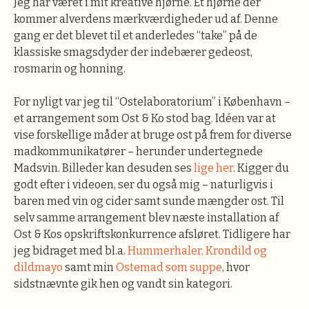
Jeg har været i mit kreative hjørne. Et hjørne der
kommer alverdens mærkværdigheder ud af. Denne
gang er det blevet til et anderledes “take” på de
klassiske smagsdyder der indebærer gedeost,
rosmarin og honning.
For nyligt var jeg til “Ostelaboratorium” i København –
et arrangement som Ost & Ko stod bag. Idéen var at
vise forskellige måder at bruge ost på frem for diverse
madkommunikatører – herunder undertegnede
Madsvin. Billeder kan desuden ses
lige her
. Kigger du
godt efter i videoen, ser du også mig – naturligvis i
baren med vin og cider samt sunde mængder ost. Til
selv samme arrangement blev næste installation af
Ost & Kos opskriftskonkurrence afsløret. Tidligere har
jeg bidraget med bl.a.
Hummerhaler, Krondild og
dildmayo
samt min
Ostemad som suppe
, hvor
sidstnævnte gik hen og vandt sin kategori.