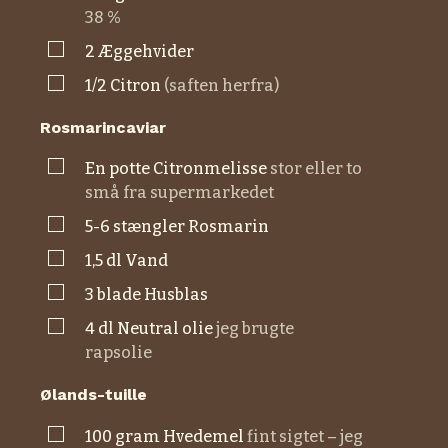
38 %
▢
2
æggehvider
▢
1/2
citron
(saften herfra)
Rosmarincaviar
▢
En
potte
citronmelisse
stor eller to
små fra supermarkedet
▢
5-6
stængler
rosmarin
▢
1,5
dl
vand
▢
3
blade
husblas
▢
4
dl
neutral olie
jeg brugte
rapsolie
Ølands-tuille
▢
100
gram
hvedemel
fint sigtet – jeg