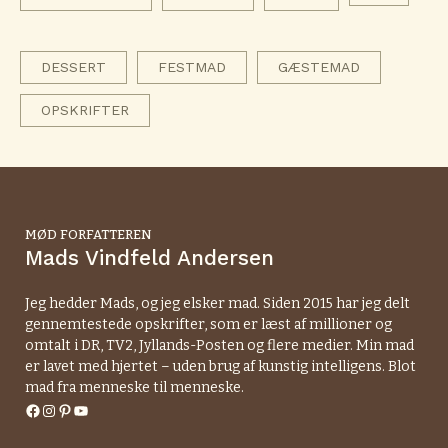
DESSERT
FESTMAD
GÆSTEMAD
OPSKRIFTER
MØD FORFATTEREN
Mads Vindfeld Andersen
Jeg hedder Mads, og jeg elsker mad. Siden 2015 har jeg delt
gennemtestede opskrifter, som er læst af millioner og
omtalt i DR, TV2, Jyllands-Posten og flere medier. Min mad
er lavet med hjertet – uden brug af kunstig intelligens. Blot
mad fra menneske til menneske.
Facebook
Instagram
Pinterest
YouTube