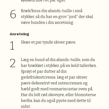
køkkenrulle i et par uger.
Bræk/knus din ølands-tuille i små
stykker, så du har en grov “jord” der skal
være bunden i din anretning.
Anretning
Skær et par tynde skiver pære.
Læg en bund af din ølands-tuille, som du
har brækket i stykker, på en kold tallerken.
Sprøjt et par dutter af din
gedefriskostcreme, læg et par skiver
pære dekorativt ved ostencremen og
hæld godt med rosmarincaviar oven på.
Har du lidt rød skovsyre, eller blomsterne
herfra, kan du også pynte med dette til
sidst.