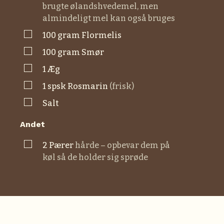
brugte ølandshvedemel, men
almindeligt mel kan også bruges
▢
100
gram
flormelis
▢
100
gram
smør
▢
1
æg
▢
1
spsk
rosmarin
(frisk)
▢
salt
Andet
▢
2
pærer
hårde – opbevar dem på
køl så de holder sig sprøde