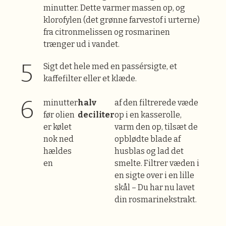
minutter. Dette varmer massen op, og
klorofylen (det grønne farvestof i urterne)
fra citronmelissen og rosmarinen
trænger ud i vandet.
Sigt det hele med en passérsigte, et
kaffefilter eller et klæde.
minutter
halv
af den filtrerede væde
før olien
deciliter
op i en kasserolle,
er kølet
varm den op, tilsæt de
nok ned
opblødte blade af
hældes
husblas og lad det
en
smelte. Filtrer væden i
en sigte over i en lille
skål – Du har nu lavet
din rosmarinekstrakt.