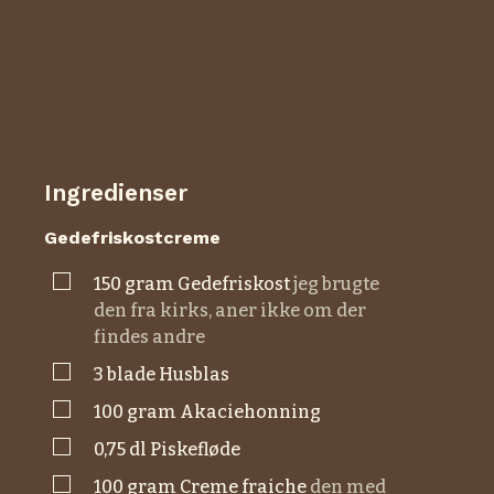
Ingredienser
Gedefriskostcreme
▢
150
gram
gedefriskost
jeg brugte
den fra kirks, aner ikke om der
findes andre
▢
3
blade
husblas
▢
100
gram
akaciehonning
▢
0,75
dl
piskefløde
▢
100
gram
creme fraiche
den med