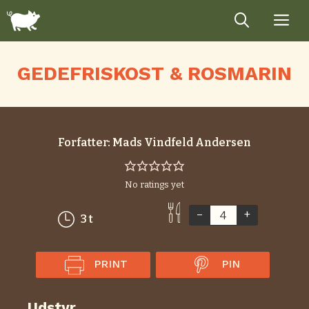
Hop
til
indhold
GEDEFRISKOST & ROSMARIN
Forfatter:
Mads Vindfeld Andersen
No ratings yet
–
+
timer
3
t
PRINT
PIN
Udstyr