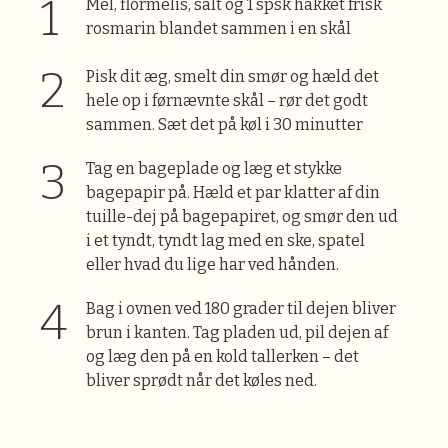
Mel, flormelis, salt og 1 spsk hakket frisk
rosmarin blandet sammen i en skål
Pisk dit æg, smelt din smør og hæld det
hele op i førnævnte skål – rør det godt
sammen. Sæt det på køl i 30 minutter
Tag en bageplade og læg et stykke
bagepapir på. Hæld et par klatter af din
tuille-dej på bagepapiret, og smør den ud
i et tyndt, tyndt lag med en ske, spatel
eller hvad du lige har ved hånden.
Bag i ovnen ved 180 grader til dejen bliver
brun i kanten. Tag pladen ud, pil dejen af
og læg den på en kold tallerken – det
bliver sprødt når det køles ned.