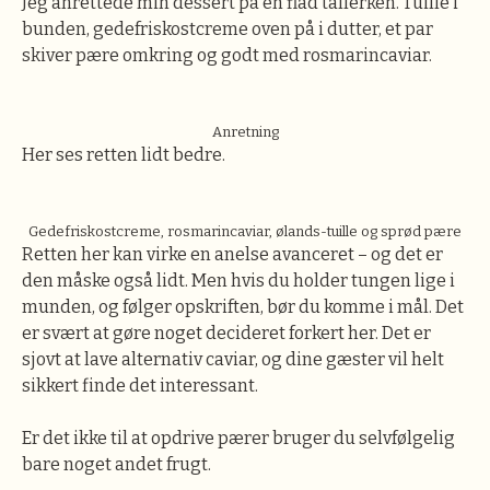
Jeg anrettede min dessert på en flad tallerken. Tuille i
bunden, gedefriskostcreme oven på i dutter, et par
skiver pære omkring og godt med rosmarincaviar.
Anretning
Her ses retten lidt bedre.
Gedefriskostcreme, rosmarincaviar, ølands-tuille og sprød pære
Retten her kan virke en anelse avanceret – og det er
den måske også lidt. Men hvis du holder tungen lige i
munden, og følger opskriften, bør du komme i mål. Det
er svært at gøre noget decideret forkert her. Det er
sjovt at lave alternativ caviar, og dine gæster vil helt
sikkert finde det interessant.
Er det ikke til at opdrive pærer bruger du selvfølgelig
bare noget andet frugt.