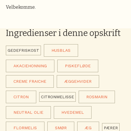
Velbekomme.
Ingredienser i denne opskrift
GEDEFRISKOST
HUSBLAS
AKACIEHONNING
PISKEFLØDE
CREME FRAICHE
ÆGGEHVIDER
CITRON
CITRONMELISSE
ROSMARIN
NEUTRAL OLIE
HVEDEMEL
FLORMELIS
SMØR
ÆG
PÆRER