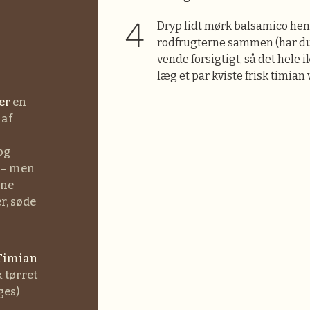
Dryp lidt mørk balsamico hen
rodfrugterne sammen (har du
vende forsigtigt, så det hele i
læg et par kviste frisk timian 
er
en
 af
og
t – men
rne
r, søde
timian
k tørret
ges)