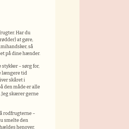
frugter. Har du
rødder) at gøre,
mmihandsker, så
get på dine hænder.
stykker – sørg for,
e længere tid
ver skåret i
på den måde er alle
. Jeg skærer gerne
å rodfrugterne –
du smelte den
 hældes henover.