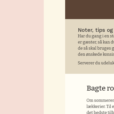
Noter, tips og
Har du gang i en st
er gæster, så kan d
de så skal bruges g
den ønskede konsi
Serverer du udelukk
Bagte ro
Om sommeren ka
lækkerier. Til 
det bedste til