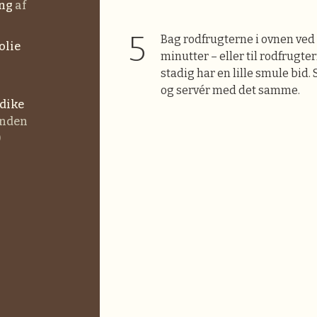
ing
af
Bag rodfrugterne i ovnen ved 
nolie
minutter – eller til rodfrugt
stadig har en lille smule bid.
og servér med det samme.
dike
anden
)