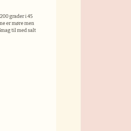
200 grader i 45
erne er møre men
 Smag til med salt