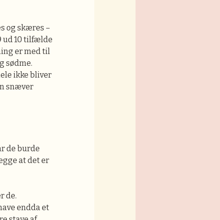
es og skæres –
9 ud 10 tilfælde
ing er med til
ig sødme.
le ikke bliver
 en snæver
år de burde
begge at det er
r de.
 have endda et
re stave af