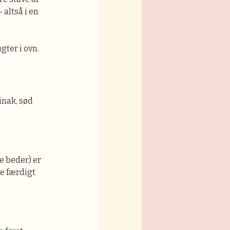
altså i en
gter i ovn.
inak, sød
e beder) er
le færdigt