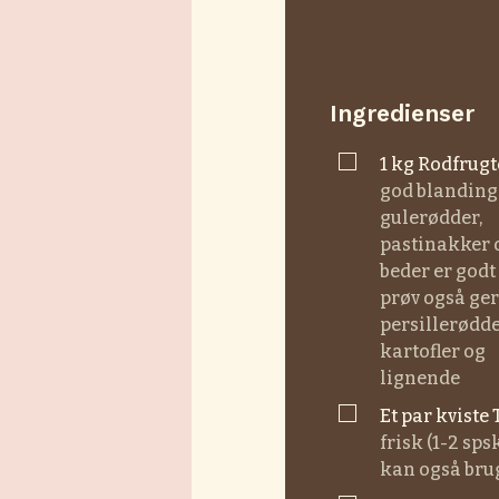
Ingredienser
▢
1
kg
rodfrugt
god blanding
gulerødder,
pastinakker 
beder er god
prøv også ge
persillerødde
kartofler og
lignende
▢
Et par
kviste
frisk (1-2 sps
kan også bru