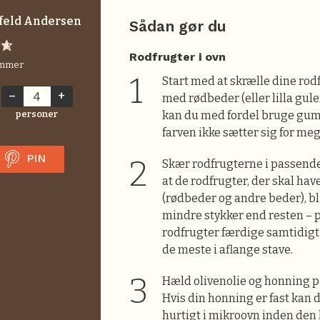
feld Andersen
Sådan gør du
Rodfrugter i ovn
mmer
Start med at skrælle dine rod
–
+
med rødbeder (eller lilla gule
personer
kan du med fordel bruge gu
farven ikke sætter sig for me
PIN
Skær rodfrugterne i passende 
at de rodfrugter, der skal hav
(rødbeder og andre beder), bli
mindre stykker end resten – 
rodfrugter færdige samtidigt
de meste i aflange stave.
Hæld olivenolie og honning p
Hvis din honning er fast kan 
hurtigt i mikroovn inden den