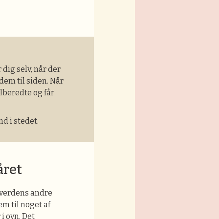
 dig selv, når der
dem til siden. Når
ilberedte og får
d i stedet.
året
alverdens andre
rem til noget af
i ovn. Det