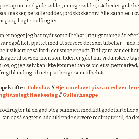
g netop nu med gulerødder, orangerødder, rødbeder, gule be
astinakker, persillerødder, jordskokker mv. Alle sammen i ø
en gang bagte rodfrugter.
vn er noget jeg har nydt som tilbehør i rigtigt mange år efte
ar også helt pjattet med at servere det som tilbehør – nok i
helt sikkert også fordi det smager godt. Tidligere var det lidt
ager til sovsen, men som tiden er gået har vi danskere tag
il os, og jeg selv kan ikke komme i tanke om et supermarked,
rugtblanding til netop at bruge som tilbehør.
pskrifter:
Coleslaw
//
Hjemmelavet pizza med verdens
ngtidsstegt flæskesteg
//
Gullashsuppe
i rodfrugter til en god steg sammen med lidt gode kartofler o
 kan også sagtens udelukkende servere rodfrugter til, da d