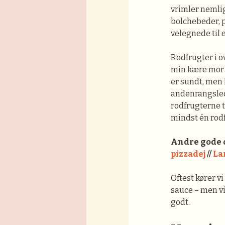
vrimler nemli
bolchebeder, p
velegnede til 
Rodfrugter i o
min kære mor v
er sundt, men 
andenrangsleds
rodfrugterne t
mindst én rodf
Andre gode o
pizzadej
//
La
Oftest kører v
sauce – men vi
godt.