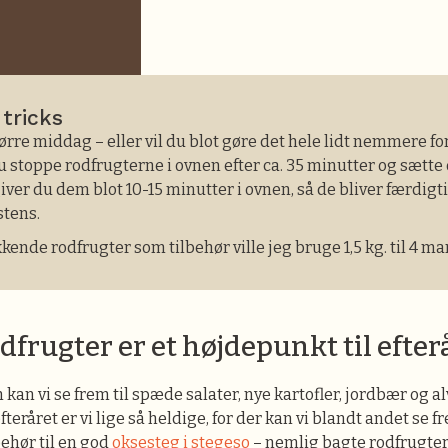
 tricks
ørre middag – eller vil du blot gøre det hele lidt nemmere for
u stoppe rodfrugterne i ovnen efter ca. 35 minutter og sætte 
iver du dem blot 10-15 minutter i ovnen, så de bliver færdigt
stens.
ende rodfrugter som tilbehør ville jeg bruge 1,5 kg. til 4 man
dfrugter er et højdepunkt til efter
n vi se frem til spæde salater, nye kartofler, jordbær og 
efteråret er vi lige så heldige, for der kan vi blandt andet se f
behør til en god
oksesteg i stegeso
– nemlig bagte rodfrugter 