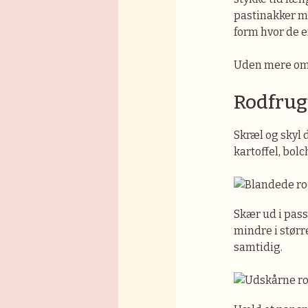
pastinakker me
form hvor de e
Uden mere omsv
Rodfrugt
Skræl og skyl 
kartoffel, bol
Skær ud i pass
mindre i størr
samtidig.