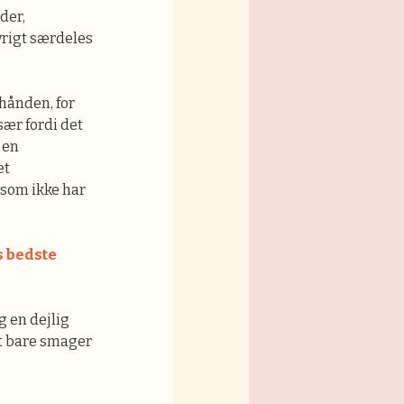
der,
vrigt særdeles
rhånden, for
sær fordi det
 en
et
 som ikke har
 bedste
g en dejlig
et bare smager