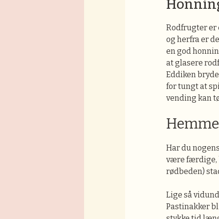
Honning 
Rodfrugter er 
og herfra er de
en god honnin
at glasere rod
Eddiken bryder
for tungt at sp
vending kan tø
Hemmeli
Har du nogensi
være færdige, b
rødbeden) sta
Lige så vidunde
Pastinakker bl
stykke tid læn