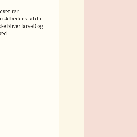
over, rør
 rødbeder skal du
kke bliver farvet) og
ved.