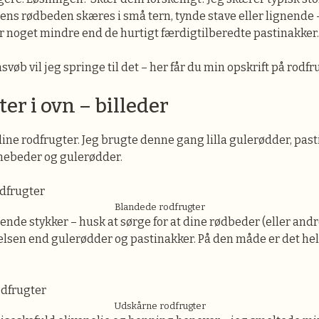
ns rødbeden skæres i små tern, tynde stave eller lignende – 
r noget mindre end de hurtigt færdigtilberedte pastinakker.
øb vil jeg springe til det – her får du min opskrift på rodfru
er i ovn – billeder
dine rodfrugter. Jeg brugte denne gang lilla gulerødder, past
chebeder og gulerødder.
Blandede rodfrugter
ende stykker – husk at sørge for at dine rødbeder (eller andr
elsen end gulerødder og pastinakker. På den måde er det he
Udskårne rodfrugter