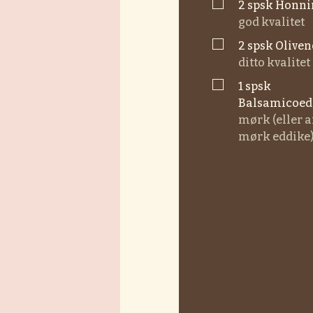
▢
2
spsk
honn
god kvalitet
▢
2
spsk
olive
ditto kvalitet
▢
1
spsk
balsamicoed
mørk (eller 
mørk eddike