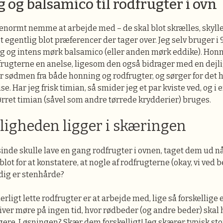
og balsamico til rodfrugter i ovn
enormt nemme at arbejde med – de skal blot skrælles, skyll
t egentlig blot præferencer der tager over. Jeg selv bruger i 
g og intens mørk balsamico (eller anden mørk eddike). Honn
frugterne en anelse, ligesom den også bidrager med en dejl
 sødmen fra både honning og rodfrugter, og sørger for det he
ise. Har jeg frisk timian, så smider jeg et par kviste ved, og i
rret timian (såvel som andre tørrede krydderier) bruges.
gheden ligger i skæringen
nde skulle lave en gang rodfrugter i ovnen, taget dem ud n
lot for at konstatere, at nogle af rodfrugterne (okay, vi ved 
dig er stenhårde?
rligt lette rodfrugter er at arbejde med, lige så forskellige e
iver møre på ingen tid, hvor rødbeder (og andre beder) skal
gere. Løsningen? Skær dem forskelligt! Jeg skærer typisk sto