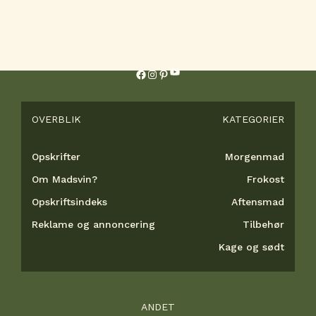
YouTube
Facebook
Instagram
Pinterest
OVERBLIK
KATEGORIER
Opskrifter
Morgenmad
Om Madsvin?
Frokost
Opskriftsindeks
Aftensmad
Reklame og annoncering
Tilbehør
Kage og sødt
ANDET