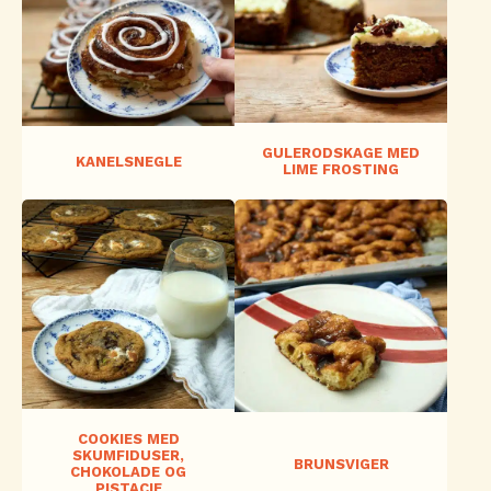
GULERODSKAGE MED
KANELSNEGLE
LIME FROSTING
COOKIES MED
SKUMFIDUSER,
BRUNSVIGER
CHOKOLADE OG
PISTACIE