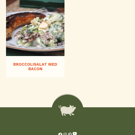
BROCCOLISALAT MED
BACON
YouTube
Facebook
Instagram
Pinterest