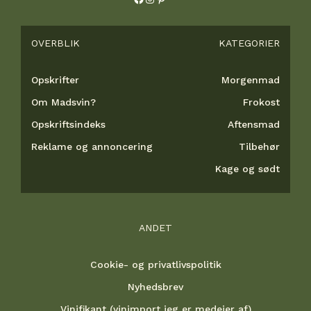
OVERBLIK
KATEGORIER
Opskrifter
Morgenmad
Om Madsvin?
Frokost
Opskriftsindeks
Aftensmad
Reklame og annoncering
Tilbehør
Kage og sødt
ANDET
Cookie- og privatlivspolitik
Nyhedsbrev
Vinifikant (vinimport jeg er medejer af)