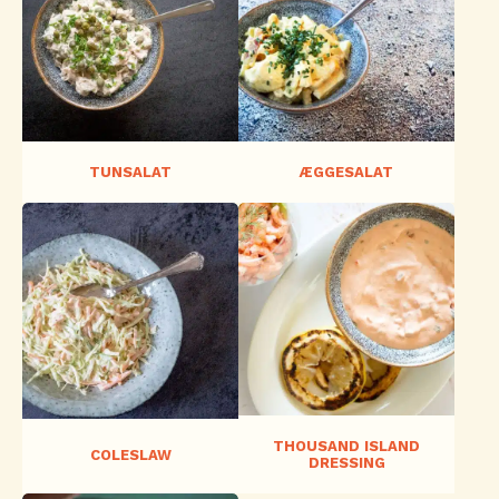
TUNSALAT
ÆGGESALAT
THOUSAND ISLAND
COLESLAW
DRESSING