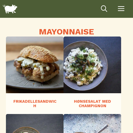
Hop
til
indhold
MAYONNAISE
FRIKADELLESANDWIC
HØNSESALAT MED
H
CHAMPIGNON