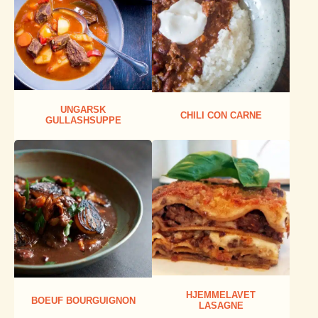
UNGARSK
CHILI CON CARNE
GULLASHSUPPE
HJEMMELAVET
BOEUF BOURGUIGNON
LASAGNE