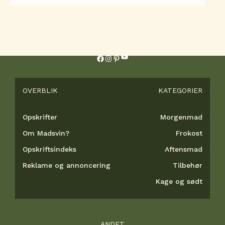
YouTube
Facebook
Instagram
Pinterest
OVERBLIK
KATEGORIER
Opskrifter
Morgenmad
Om Madsvin?
Frokost
Opskriftsindeks
Aftensmad
Reklame og annoncering
Tilbehør
Kage og sødt
ANDET