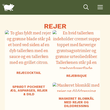
Hop
til
indhold
REJER
REJECOCKTAIL
REJEBISQUE
SPRØDT POCHERET
ÆG, ASPARGES, REJER
& DILD
MASKERET BLOMKÅL
MED REJER OG
DILDDRESSING