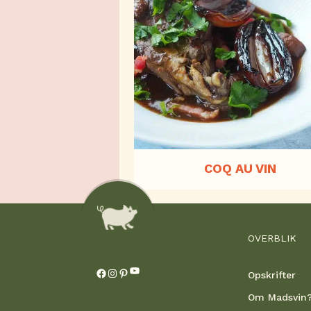
COQ AU VIN
OVERBLIK
YouTube
Facebook
Instagram
Pinterest
Opskrifter
Om Madsvin