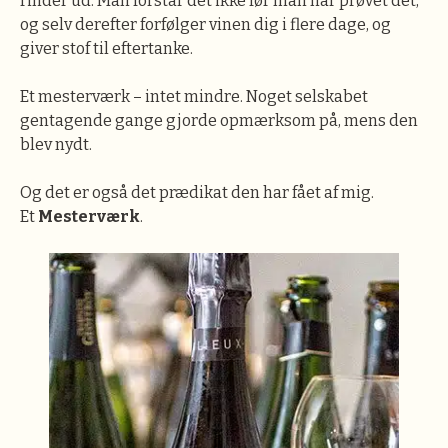
rinder ud. Man forstår det ikke før man har prøvet det,
og selv derefter forfølger vinen dig i flere dage, og
giver stof til eftertanke.
Et mesterværk – intet mindre. Noget selskabet
gentagende gange gjorde opmærksom på, mens den
blev nydt.
Og det er også det prædikat den har fået af mig.
Et
Mesterværk
.