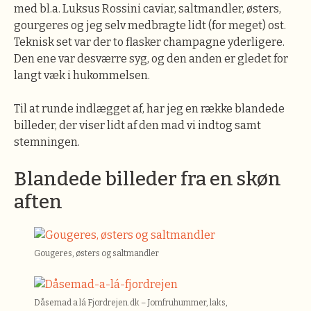
med bl.a. Luksus Rossini caviar, saltmandler, østers,
gourgeres og jeg selv medbragte lidt (for meget) ost.
Teknisk set var der to flasker champagne yderligere.
Den ene var desværre syg, og den anden er gledet for
langt væk i hukommelsen.
Til at runde indlægget af, har jeg en række blandede
billeder, der viser lidt af den mad vi indtog samt
stemningen.
Blandede billeder fra en skøn
aften
Gougeres, østers og saltmandler
Dåsemad a lá Fjordrejen.dk – Jomfruhummer, laks,