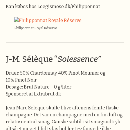
Kan købes hos Loegismose.dk/Philipponnat
Philipponnat Royal Réserve
J-M. Sélèque “
Solessence”
Druer: 50% Chardonnay, 40% Pinot Meunier og
10% Pinot Noir
Dosage: Brut Nature – 0 g/liter
Sponseret af Extrabrut.dk
Jean Marc Seleque skulle blive aftenens femte flaske
champagne. Det var en champagne med en fin duft og
relativ neutral smag. Ganske subtil i sit smagsudtryk –
altså et meget blidt glas bobler. Jeg fangede ikke