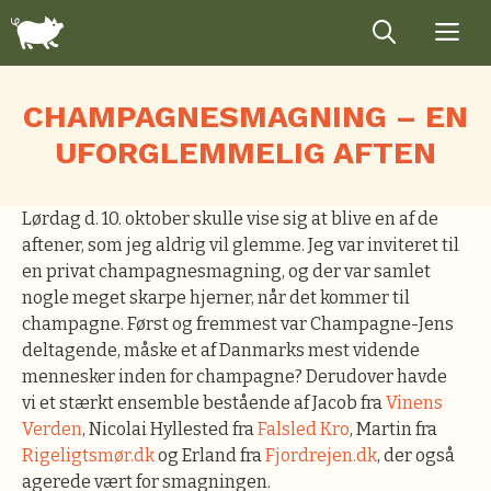
Hop
til
indhold
CHAMPAGNESMAGNING – EN
UFORGLEMMELIG AFTEN
Lørdag d. 10. oktober skulle vise sig at blive en af de
aftener, som jeg aldrig vil glemme. Jeg var inviteret til
en privat champagnesmagning, og der var samlet
nogle meget skarpe hjerner, når det kommer til
champagne.
Først og fremmest var Champagne-Jens
deltagende, måske et af Danmarks mest vidende
mennesker inden for champagne? Derudover havde
vi et stærkt ensemble bestående af Jacob fra
Vinens
Verden
, Nicolai Hyllested fra
Falsled Kro
, Martin fra
Rigeligtsmør.dk
og Erland fra
Fjordrejen.dk
, der også
agerede vært for smagningen.