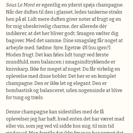
Sous Le Mont
er egentlig en yderst spøjs champagne.
Når der duftes til den i glasset, ledes tankerne straks
hen på øl. Lidt mere duften giver noter af frugt og en
for mig ubeskrivelig charme, der allerede dér
indikerer, at det her bliver godt. Smagen vælter dig
bagover. Med det samme. Dine smagsløg får noget at
arbejde med. Sødme. Syre. Egetræ. Øl (nu igen?).
Moden frugt. Det kan føles lidt tungt ved første
mundfuld, men balancen i smagsindtrykkende er
knivskarp. Ikke for meget af noget. Du får virkelig en
oplevelse med disse bobler. Det her er en komplet
champagne. Den er ikke let og elegant. Den er
bombastisk og balanceret, uden nogensinde at blive
for tung og træls.
Denne champagne kan sidestilles med de få
oplevelser jeg har haft, hvad enten det har været mad
eller vin, som jeg ved vil sidde hos mig, til min tid