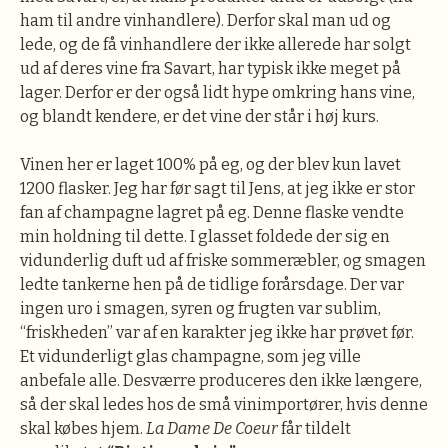
ham til andre vinhandlere). Derfor skal man ud og
lede, og de få vinhandlere der ikke allerede har solgt
ud af deres vine fra Savart, har typisk ikke meget på
lager. Derfor er der også lidt hype omkring hans vine,
og blandt kendere, er det vine der står i høj kurs.
Vinen her er laget 100% på eg, og der blev kun lavet
1200 flasker. Jeg har før sagt til Jens, at jeg ikke er stor
fan af champagne lagret på eg. Denne flaske vendte
min holdning til dette. I glasset foldede der sig en
vidunderlig duft ud af friske sommeræbler, og smagen
ledte tankerne hen på de tidlige forårsdage. Der var
ingen uro i smagen, syren og frugten var sublim,
“friskheden” var af en karakter jeg ikke har prøvet før.
Et vidunderligt glas champagne, som jeg ville
anbefale alle. Desværre produceres den ikke længere,
så der skal ledes hos de små vinimportører, hvis denne
skal købes hjem.
La Dame De Coeur
får tildelt