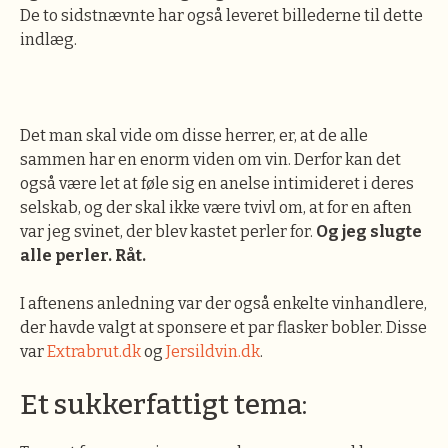
De to sidstnævnte har også leveret billederne til dette
indlæg.
Det man skal vide om disse herrer, er, at de alle
sammen har en enorm viden om vin. Derfor kan det
også være let at føle sig en anelse intimideret i deres
selskab, og der skal ikke være tvivl om, at for en aften
var jeg svinet, der blev kastet perler for.
Og jeg slugte
alle perler. Råt.
I aftenens anledning var der også enkelte vinhandlere,
der havde valgt at sponsere et par flasker bobler. Disse
var
Extrabrut.dk
og
Jersildvin.dk
.
Et sukkerfattigt tema: