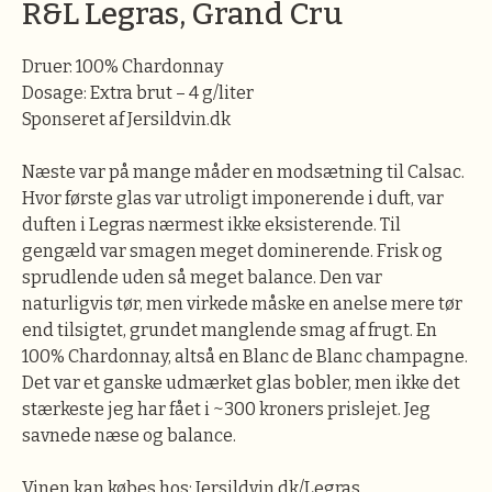
R&L Legras, Grand Cru
Druer: 100% Chardonnay
Dosage: Extra brut – 4 g/liter
Sponseret af Jersildvin.dk
Næste var på mange måder en modsætning til Calsac.
Hvor første glas var utroligt imponerende i duft, var
duften i Legras nærmest ikke eksisterende. Til
gengæld var smagen meget dominerende. Frisk og
sprudlende uden så meget balance. Den var
naturligvis tør, men virkede måske en anelse mere tør
end tilsigtet, grundet manglende smag af frugt. En
100% Chardonnay, altså en Blanc de Blanc champagne.
Det var et ganske udmærket glas bobler, men ikke det
stærkeste jeg har fået i ~300 kroners prislejet. Jeg
savnede næse og balance.
Vinen kan købes hos: Jersildvin.dk/Legras