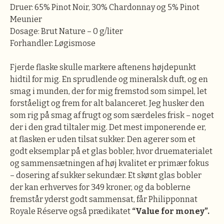
Druer: 65% Pinot Noir, 30% Chardonnay og 5% Pinot
Meunier
Dosage: Brut Nature – 0 g/liter
Forhandler: Løgismose
Fjerde flaske skulle markere aftenens højdepunkt
hidtil for mig. En sprudlende og mineralsk duft, og en
smag i munden, der for mig fremstod som simpel, let
forståeligt og frem for alt balanceret. Jeg husker den
som rig på smag af frugt og som særdeles frisk – noget
der i den grad tiltaler mig. Det mest imponerende er,
at flasken er uden tilsat sukker. Den agerer som et
godt eksemplar på et glas bobler, hvor druematerialet
og sammensætningen af høj kvalitet er primær fokus
– dosering af sukker sekundær. Et skønt glas bobler
der kan erhverves for 349 kroner, og da boblerne
fremstår yderst godt sammensat, får Philipponnat
Royale Réserve også prædikatet
“Value for money”.