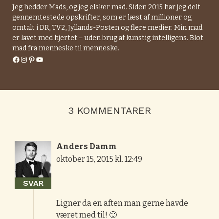
Jeg hedder Mads, og jeg elsker mad. Siden 2015 har jeg delt
gennemtestede opskrifter, som er læst af millioner og
omtalt i DR, TV2, Jyllands-Posten og flere medier. Min mad
er lavet med hjertet – uden brug af kunstig intelligens. Blot
mad fra menneske til menneske.
Facebook
Instagram
Pinterest
YouTube
3 KOMMENTARER
Anders Damm
oktober 15, 2015 kl. 12:49
SVAR
Ligner da en aften man gerne havde
været med til! 🙂