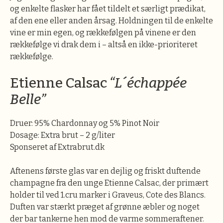
og enkelte flasker har fået tildelt et særligt prædikat,
af den ene eller anden årsag. Holdningen til de enkelte
vine er min egen, og rækkefølgen på vinene er den
rækkefølge vi drak dem i – altså en ikke-prioriteret
rækkefølge.
Etienne Calsac
“L´échappée
Belle”
Druer: 95% Chardonnay og 5% Pinot Noir
Dosage: Extra brut – 2 g/liter
Sponseret af Extrabrut.dk
Aftenens første glas var en dejlig og friskt duftende
champagne fra den unge Etienne Calsac, der primært
holder til ved 1.cru marker i Graveus, Cote des Blancs.
Duften var stærkt præget af grønne æbler og noget
der bar tankerne hen mod de varme sommeraftener.