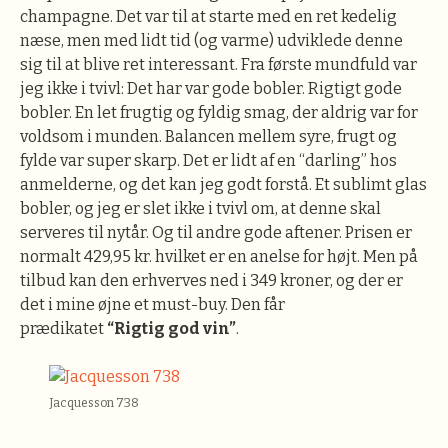
champagne. Det var til at starte med en ret kedelig
næse, men med lidt tid (og varme) udviklede denne
sig til at blive ret interessant. Fra første mundfuld var
jeg ikke i tvivl: Det har var gode bobler. Rigtigt gode
bobler. En let frugtig og fyldig smag, der aldrig var for
voldsom i munden. Balancen mellem syre, frugt og
fylde var super skarp. Det er lidt af en “darling” hos
anmelderne, og det kan jeg godt forstå. Et sublimt glas
bobler, og jeg er slet ikke i tvivl om, at denne skal
serveres til nytår. Og til andre gode aftener. Prisen er
normalt 429,95 kr. hvilket er en anelse for højt. Men på
tilbud kan den erhverves ned i 349 kroner, og der er
det i mine øjne et must-buy. Den får
prædikatet
“Rigtig god vin”
.
Jacquesson 738