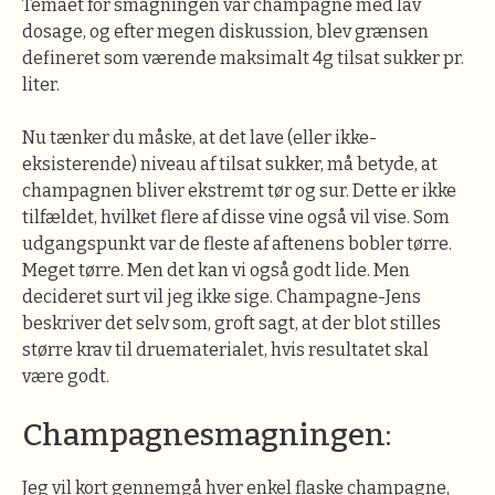
Temaet for smagningen var champagne med lav
dosage, og efter megen diskussion, blev grænsen
defineret som værende maksimalt 4g tilsat sukker pr.
liter.
Nu tænker du måske, at det lave (eller ikke-
eksisterende) niveau af tilsat sukker, må betyde, at
champagnen bliver ekstremt tør og sur. Dette er ikke
tilfældet, hvilket flere af disse vine også vil vise. Som
udgangspunkt var de fleste af aftenens bobler tørre.
Meget tørre. Men det kan vi også godt lide. Men
decideret surt vil jeg ikke sige. Champagne-Jens
beskriver det selv som, groft sagt, at der blot stilles
større krav til druematerialet, hvis resultatet skal
være godt.
Champagnesmagningen:
Jeg vil kort gennemgå hver enkel flaske champagne,