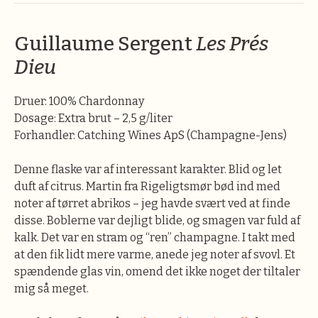
Guillaume Sergent
Les Prés
Dieu
Druer: 100% Chardonnay
Dosage: Extra brut – 2,5 g/liter
Forhandler: Catching Wines ApS (Champagne-Jens)
Denne flaske var af interessant karakter. Blid og let
duft af citrus. Martin fra Rigeligtsmør bød ind med
noter af tørret abrikos – jeg havde svært ved at finde
disse. Boblerne var dejligt blide, og smagen var fuld af
kalk. Det var en stram og “ren” champagne. I takt med
at den fik lidt mere varme, anede jeg noter af svovl. Et
spændende glas vin, omend det ikke noget der tiltaler
mig så meget.